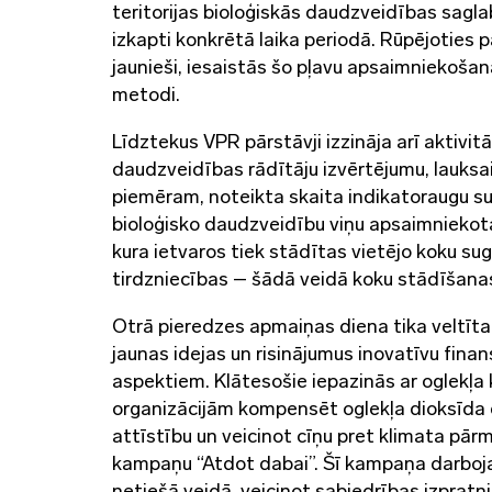
teritorijas bioloģiskās daudzveidības sagla
izkapti konkrētā laika periodā. Rūpējoties
jaunieši, iesaistās šo pļavu apsaimniekoša
metodi.
Līdztekus VPR pārstāvji izzināja arī aktivitā
daudzveidības rādītāju izvērtējumu, lauksa
piemēram, noteikta skaita indikatoraugu su
bioloģisko daudzveidību viņu apsaimniekota
kura ietvaros tiek stādītas vietējo koku su
tirdzniecības – šādā veidā koku stādīšanas p
Otrā pieredzes apmaiņas diena tika veltīta
jaunas idejas un risinājumus inovatīvu fin
aspektiem. Klātesošie iepazinās ar oglekļa
organizācijām kompensēt oglekļa dioksīda e
attīstību un veicinot cīņu pret klimata pārm
kampaņu “Atdot dabai”. Šī kampaņa darboja
netiešā veidā, veicinot sabiedrības izpratni