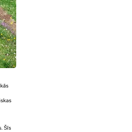
skās
riskas
. Šīs