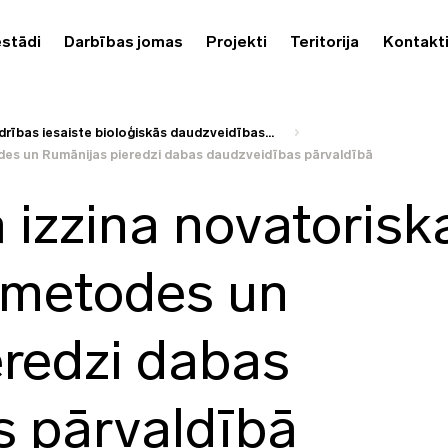
estādi
Darbības jomas
Projekti
Teritorija
Kontakt
drības iesaiste bioloģiskās daudzveidības...
es un Rumānijas pieredzi dabas daudzveidības pārvaldībā
izzina novatorisk
 metodes un
redzi dabas
s pārvaldībā