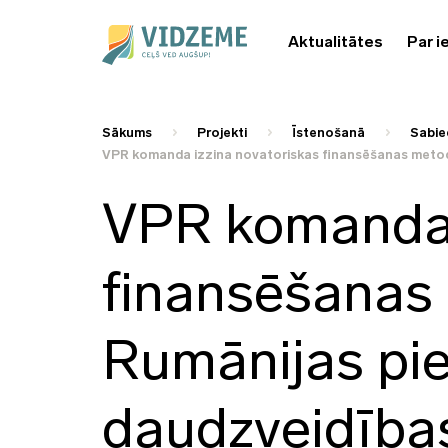
Aktualitātes
Par i
Sākums
Projekti
Īstenošanā
Sabie
VPR komanda izzina novatoriskas finansēšanas metod
VPR komanda 
finansēšanas
Rumānijas pie
daudzveidība