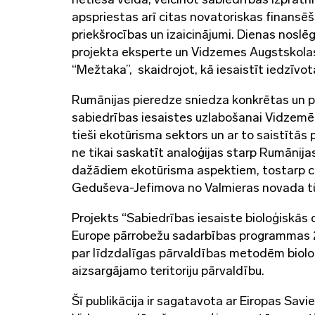
apspriestas arī citas novatoriskas finans
priekšrocības un izaicinājumi. Dienas nosl
projekta eksperte un Vidzemes Augstskolas 
“Mežtaka”, skaidrojot, kā iesaistīt iedzīvo
Rumānijas pieredze sniedza konkrētas un p
sabiedrības iesaistes uzlabošanai Vidzemē,
tieši ekotūrisma sektors un ar to saistītās p
ne tikai saskatīt analoģijas starp Rumānija
dažādiem ekotūrisma aspektiem, tostarp ci
Geduševa-Jefimova no Valmieras novada tū
Projekts “Sabiedrības iesaiste bioloģiskās
Europe pārrobežu sadarbības programmas 20
par līdzdalīgas pārvaldības metodēm biolo
aizsargājamo teritoriju pārvaldību.
Šī publikācija ir sagatavota ar Eiropas Savie