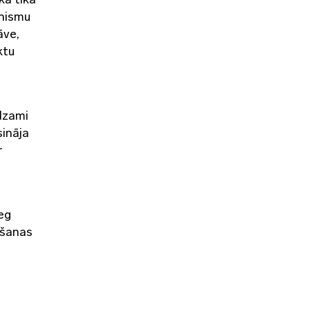
ānismu
āve,
ktu
edzami
sināja
r
reg
āšanas