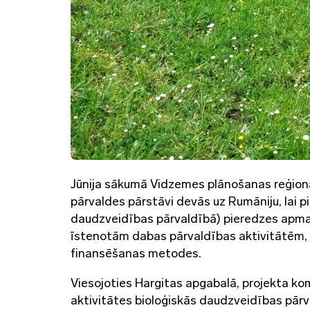
Jūnija sākumā Vidzemes plānošanas reģion
pārvaldes pārstāvi devās uz Rumāniju, lai p
daudzveidības pārvaldībā) pieredzes apmai
īstenotām dabas pārvaldības aktivitātēm, kur
finansēšanas metodes.
Viesojoties Hargitas apgabalā, projekta ko
aktivitātes bioloģiskās daudzveidības pārv