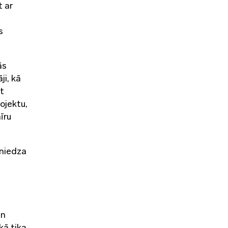
t ar
s
ās
ji, kā
t
ojektu,
īru
sniedza
an
kā tika