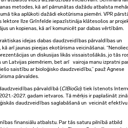
ēšanas metodes, kā arī pārrunātas dažādu atbalsta meh
ēgumā tika aplūkoti dažādi ekotūrisma piemēri. VPR pārst
lektore Ilze Grīnfelde iepazīstināja klātesošos ar proje
tājus un kopienas, kā arī komunicēt par dabas vērtībām.
raktiskas idejas dabas daudzveidības pārvaldības un
 kā arī jaunas pieejas ekotūrisma veicināšanai. “Nenoli
rezentācijas un diskusijas likās vissaistošākās, jo tās ro
s un Latvijas piemēriem, bet arī vairoja manu izpratni pa
ešo saistību ar bioloģisko daudzveidību,” pauž Agnese
risma pārvaldes.
 daudzveidības pārvaldībā (
CIBioGo
) tiek īstenots Inter
21.-2027. gadam ietvaros. Tā mērķis ir paplašināt zin
ģiskās daudzveidības saglabāšanā un veicināt efektīvu
nības finansiālu atbalstu. Par tās saturu pilnībā atbild