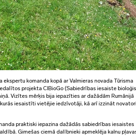
a ekspertu komanda kopā ar Valmieras novada Tūrisma
iedalītos projekta CIBioGo (Sabiedrības iesaiste bioloģi
ņā. Vizītes mērķis bija iepazīties ar dažādām Rumānijā
ās iesaistīti vietējie iedzīvotāji, kā arī izzināt novato
manda praktiski iepazina dažādās sabiedrības iesaistes
aldībā. Gimešas ciemā dalībnieki apmeklēja kalnu pļavas