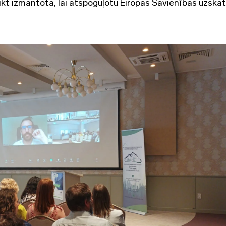
kt izmantota, lai atspoguļotu Eiropas Savienības uzskat