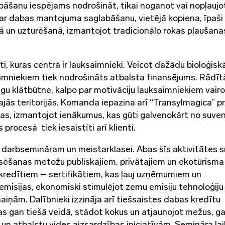
bāšanu iespējams nodrošināt, tikai noganot vai nopļaujo
 par dabas mantojuma saglabāšanu, vietējā kopiena, īpaši
nā un uzturēšanā, izmantojot tradicionālo rokas pļaušana
ti, kuras centrā ir lauksaimnieki. Veicot dažādu bioloģisk
imniekiem tiek nodrošināts atbalsta finansējums. Rādītā
gu klātbūtne, kalpo par motivāciju lauksaimniekiem vairo
jās teritorijās. Komanda iepazina arī “Transylmagica” pr
gas, izmantojot ienākumus, kas gūti galvenokārt no suven
rocesā tiek iesaistīti arī klienti.
 darbsemināram un meistarklasei. Abas šīs aktivitātes 
ansēšanas metožu publiskajiem, privātajiem un ekotūrisma
 kredītiem – sertifikātiem, kas ļauj uzņēmumiem un
misijas, ekonomiski stimulējot zemu emisiju tehnoloģiju
aiņām. Dalībnieki izzināja arī tiešsaistes dabas kredītu
s gan tiešā veidā, stādot kokus un atjaunojot mežus, g
 un atbalstu vides aizsardzības iniciatīvām. Semināra lai