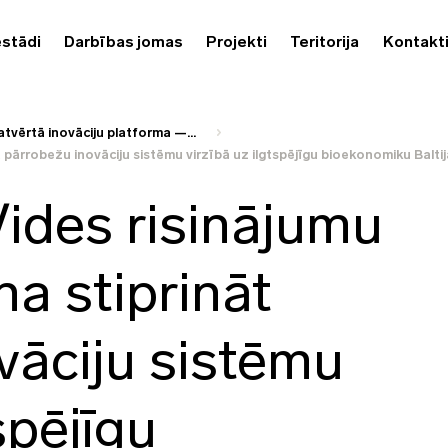
estādi
Darbības jomas
Projekti
Teritorija
Kontakt
tvērtā inovāciju platforma —...
t pārrobežu inovāciju sistēmu virzībā uz ilgtspējīgu bioekonomiku Balti
ides risinājumu
na stiprināt
vāciju sistēmu
spējīgu