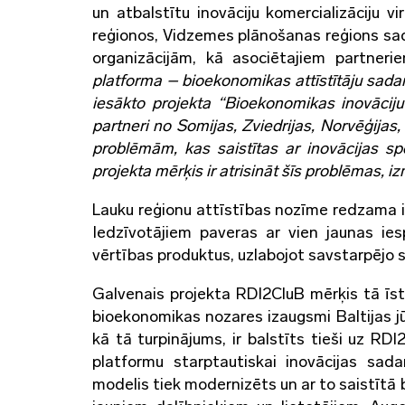
un atbalstītu inovāciju komercializāciju v
reģionos, Vidzemes plānošanas reģions sada
organizācijām, kā asociētajiem partnerie
platforma – bioekonomikas attīstītāju sadarb
iesākto projekta “Bioekonomikas inovāciju
partneri no Somijas, Zviedrijas, Norvēģijas
problēmām, kas saistītas ar inovācijas sp
projekta mērķis ir atrisināt šīs problēmas, i
Lauku reģionu attīstības nozīme redzama i
Iedzīvotājiem paveras ar vien jaunas ies
vērtības produktus, uzlabojot savstarpējo s
Galvenais projekta RDI2CluB mērķis tā īsten
bioekonomikas nozares izaugsmi Baltijas j
kā tā turpinājums, ir balstīts tieši uz RD
platformu starptautiskai inovācijas sada
modelis tiek modernizēts un ar to saistītā