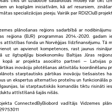
šais tīkls un uzlabotie sadarbības modeļi var tikt iz
tiem un kopīgām iniciatīvām, kā arī resursiem, zināš
tas specializācijas pieeju. Vairāk par RDI2CluB projekt
zemes plānošanas reģions sadarbībā ar nodibinājumu
 jūras reģiona (BJR) programmas 2014.-2020. gadam i
ās attīstības fonda un Norvēģijas līdzfinansējumu. Tā mē
avienot un apvienot kompetences, rast jaunus risināj
ībā uz ilgtspējīgu bioekonomiku Baltijas Jūras reģion
 kopā ar projekta asociēto partneri – Latvijas pā
ārtikas inovāciju pilotēšanas aktivitāšu koordinēšanu pr
plānots starptautisks pārtikas inovāciju tiešsaistes h
s un ekspertus alternatīvo proteīnu un funkcionālās p
gaunijas, lai starptautiskās komandās tiktu risināti ies
duktu attīstīšanā šajās nišās.
projekta ConnectedByBiobord vadītājs Vidzemes plā
1 29753011