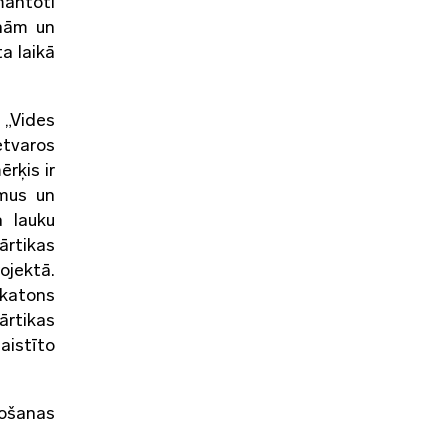
mantoti
anām un
a laikā
 „Vides
etvaros
rķis ir
umus un
a lauku
rtikas
ojektā.
akatons
ārtikas
aistīto
nošanas