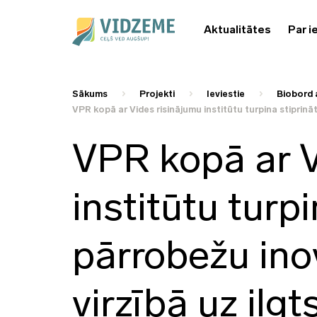
Aktualitātes
Par i
Sākums
Projekti
Ieviestie
Biobord a
VPR kopā ar Vides risinājumu institūtu turpina stiprinā
VPR kopā ar V
institūtu turpi
pārrobežu ino
virzībā uz ilgt