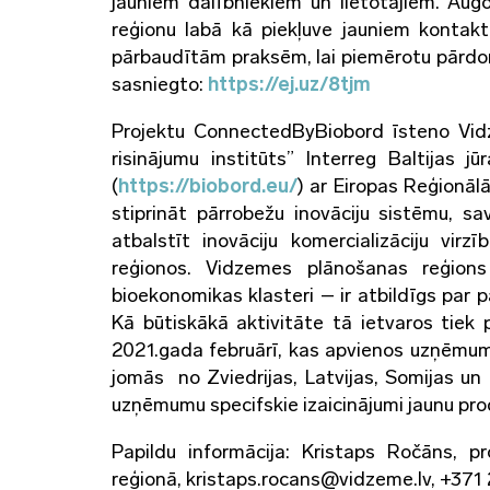
jauniem dalībniekiem un lietotājiem. Augo
reģionu labā kā piekļuve jauniem kontak
pārbaudītām praksēm, lai piemērotu pārdomā
sasniegto:
https://ej.uz/8tjm
Projektu ConnectedByBiobord īsteno Vid
risinājumu institūts” Interreg Baltijas
(
https://biobord.eu/
) ar Eiropas Reģionāl
stiprināt pārrobežu inovāciju sistēmu, s
atbalstīt inovāciju komercializāciju virz
reģionos. Vidzemes plānošanas reģions
bioekonomikas klasteri – ir atbildīgs par p
Kā būtiskākā aktivitāte tā ietvaros tiek 
2021.gada februārī, kas apvienos uzņēmumu
jomās no Zviedrijas, Latvijas, Somijas un I
uzņēmumu specifskie izaicinājumi jaunu pro
Papildu informācija: Kristaps Ročāns, 
reģionā, kristaps.rocans@vidzeme.lv, +37