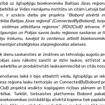
irzībā uz ilgtspējīgu bioekonomiku Baltijas Jūras reģion
rbībā ar Vides risinājumu institūtu un citām Latvijā ba
m, ir uzsācis darbu pie projekta “
Biobord
atvērtā in
ība Baltijas Jūras reģionā” (
ConnectedByBiobord
), turp
 sistēmas attīstīšana reģionos” (RDI2CluB) ietvaros. P
, Igaunijas un Polijas savos lauku reģionos saskaras ar l
ēju trūkumu, kavējot to centienus attīstīt bioekonomik
zmantojot stratēģiskas starpreģionālas alianses.
k dienu saskaroties ar zinātnes un tehnoloģu augošo pr
pējas savu nākotni saistīt ar dzīvi laukos, attīstot 
adarbību un produktivitāti lauksaimniecībā un citās noz
ošanas laikā ir bijis atbalstīt viedu, ilgtspējīgu un iek
ūras reģiona lauku teritorijās un ConnectedByBiobord pr
I2CluB projektā iesākto: kopīgajiem rīcības plāniem un 
rbībai. Turklāt, tiešsaistes platformas Biobord paka
 bioekonomikas izstrādātāju atvērtā kopiena tiek paplaši