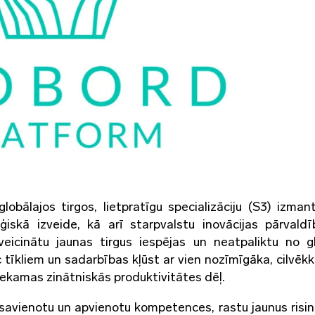
lobālajos tirgos, lietpratīgu specializāciju (S3) izman
ģiskā izveide, kā arī starpvalstu inovācijas pārvald
 veicinātu jaunas tirgus iespējas un neatpaliktu no g
tīkliem un sadarbības kļūst ar vien nozīmīgāka, cilvēkk
kamas zinātniskās produktivitātes dēļ.
, savienotu un apvienotu kompetences, rastu jaunus risi