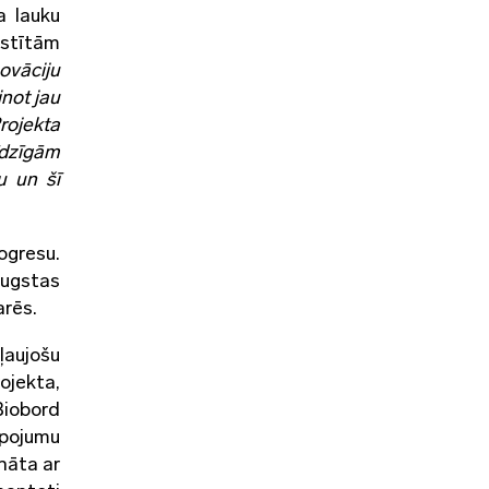
a lauku
lstītām
ovāciju
inot jau
rojekta
īdzīgām
u un šī
ogresu.
augstas
arēs.
ļaujošu
ojekta,
Biobord
lpojumu
nāta ar