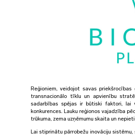
Reģioniem, veidojot savas priekšrocības g
transnacionālo tīklu un apvienību stratē
sadarbības spējas ir būtiski faktori, lai
konkurences. Lauku reģionos vajadzība pēc 
trūkuma, zema uzņēmumu skaita un nepietie
Lai stiprinātu pārrobežu inovāciju sistēmu