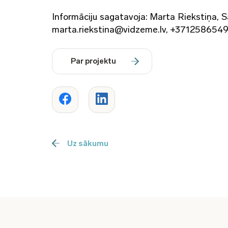
Informāciju sagatavoja: Marta Riekstiņa, 
marta.riekstina@vidzeme.lv, +371258654
Par projektu
Uz sākumu