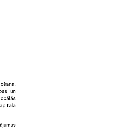
tošana,
ības un
lobālās
apitāla
nājumus