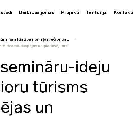
estādi
Darbības jomas
Projekti
Teritorija
Kontakt
tūrisma attīstība nomaļos reģionos...
s Vidzemē- iespējas un piedāvājums”
semināru-ideju
ioru tūrisms
ējas un