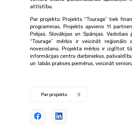
attīstību.
Par projektu: Projekts “Tourage” tiek fi
programmas. Projekts apvieno 11 partnerus 
Polijas, Slovākijas un Spānijas. Vadošais
“Tourage” mērķis ir veicināt reģionālo a
novecošanu. Projekta mērķis ir izglītot t
informācijas centru darbiniekus, pašvaldīb
un labās prakses piemērus, veicināt senioru
Par projektu