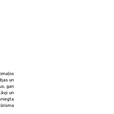
nomaļos
ējas un
us, gan
tāvji un
sniegta
tūrisma