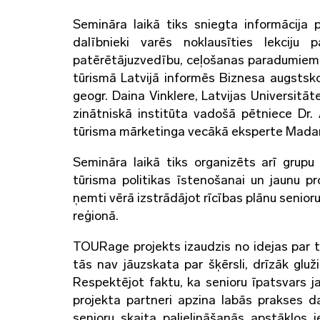
Semināra laikā tiks sniegta informācija
dalībnieki varēs noklausīties lekcij
patērētājuzvedību, ceļošanas paradumiem 
tūrismā Latvijā informēs Biznesa augstsko
geogr. Daina Vinklere, Latvijas Universit
zinātniskā institūta vadošā pētniece Dr.
tūrisma mārketinga vecākā eksperte Madar
Semināra laikā tiks organizēts arī grup
tūrisma politikas īstenošanai un jaunu pro
ņemti vērā izstrādājot rīcības plānu seni
reģionā.
TOURage projekts izaudzis no idejas par 
tās nav jāuzskata par šķērsli, drīzāk glu
Respektējot faktu, ka senioru īpatsvars 
projekta partneri apzina labās prakses da
senioru skaita palielināšanās apstākļos