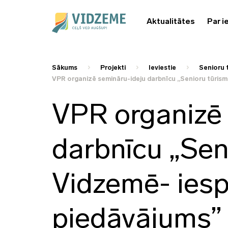
Aktualitātes
Par i
Sākums
Projekti
Ieviestie
Senioru 
VPR organizē semināru-ideju darbnīcu „Senioru tūrism
VPR organizē 
darbnīcu „Sen
Vidzemē- iesp
piedāvājums”