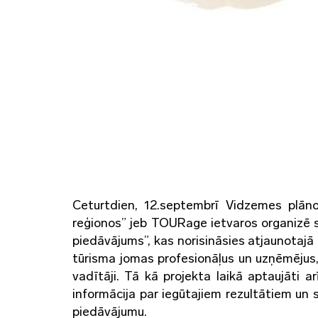
Ceturtdien, 12.septembrī Vidzemes plāno
reģionos” jeb TOURage ietvaros organizē s
piedāvājums”, kas norisināsies atjaunotaj
tūrisma jomas profesionāļus un uzņēmējus, tu
vadītāji. Tā kā projekta laikā aptaujāti ar
informācija par iegūtajiem rezultātiem un 
piedāvājumu.