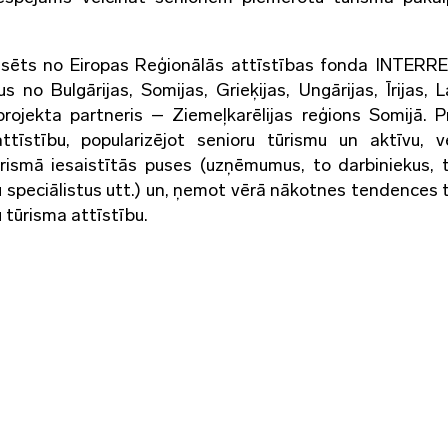
nansēts no Eiropas Reģionālās attīstības fonda INTERR
no Bulgārijas, Somijas, Grieķijas, Ungārijas, Īrijas, La
 projekta partneris – Ziemeļkarēlijas reģions Somijā. P
ttīstību, popularizējot senioru tūrismu un aktīvu, v
ūrismā iesaistītās puses (uzņēmumus, to darbiniekus, 
u speciālistus utt.) un, ņemot vērā nākotnes tendences 
 tūrisma attīstību.