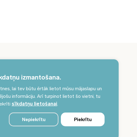
erakstieties jaunumiem un saņemiet aktuālākos
unumus savā e-pastā!
kdatņu izmantošana.
es, lai tev būtu ērtāk lietot mūsu mājaslapu un
Pieteikties jaunumiem
ošu informāciju. Arī turpinot lietot šo vietni, tu
ekrīti
sīkdatņu lietošanai
.
Nepiekrītu
Piekrītu