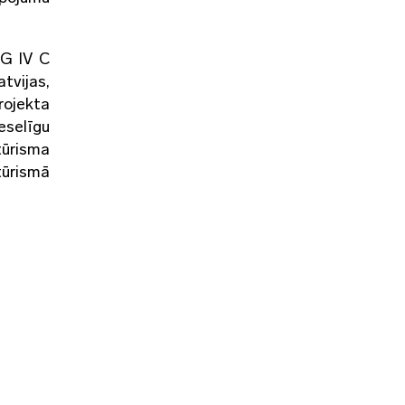
EG IV C
tvijas,
rojekta
eselīgu
tūrisma
tūrismā