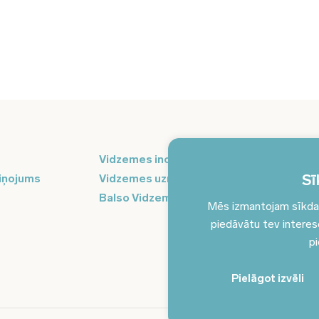
Pi
Vidzemes inovāciju nedēļa
ja
Sī
iņojums
Vidzemes uzņēmējdarbības centrs
Balso Vidzeme
Mēs izmantojam sīkdatn
piedāvātu tev interesēj
pi
Pielāgot izvēli