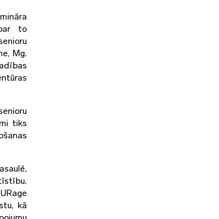
emināra
par to
senioru
ne, Mg.
vadības
entūras
senioru
mi tiks
nošanas
asaulē,
īstību.
TOURage
stu, kā
lpojumu