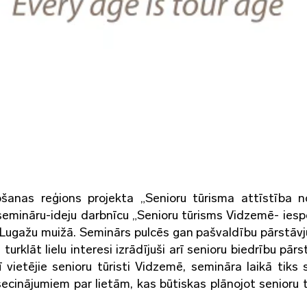
šanas reģions projekta „Senioru tūrisma attīstība 
emināru-ideju darbnīcu „Senioru tūrisms Vidzemē- iesp
ā Lugažu muižā. Seminārs pulcēs gan pašvaldību pārstāvj
rklāt lielu interesi izrādījuši arī senioru biedrību pārs
ī vietējie senioru tūristi Vidzemē, semināra laikā tiks 
secinājumiem par lietām, kas būtiskas plānojot senioru 