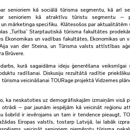
 par senioriem kā sociālā tūrisma segmentu, kā arī s
u par senioriem kā atraktīvu tūristu segmentu – 
un mārketinga specifiku. Klātesošos par aktualitātēm 
las „Turība” Starptautiskā tūrisma fakultātes prodekā
ātes Ekonomikas un vadības fakultātes, Ekonomikas un 
 Aija van der Steina, un Tūrisma valsts attīstības aģ
a Brūvere.
u darbs, kurā sagaidāma ideju ģenerēšana veiksmīgai 
duktu radīšanai. Diskusiju rezultātā radītie priekšliku
oru tūrisma veicināšanai TOURage projektā Vidzemes plā
to, ka neskatoties uz demogrāfiskajām izmaiņām visā p
ži otrādi – par jaunām iespējām kā veicināt reģionu att
jau šobrīd ir ievērojams un tam ir tendence pieaugt, 
žādas Eiropas valstīs, tostarp Latvijā, lai labāk izpra
 iespējams veicināt senioriem piemērotu tūrisma paka