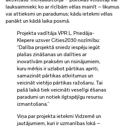
lauksaimnieki; ko ar rīcībām vēlas mainīt – likumus
vai attieksmi un paradumus; kādu ietekmi vēlas
panākt un kādā laika posmā.
Projekta vadītāja VPR L. Priedāja-
Klepere uzsver Cities2030 nozīmību:
“Dalība projektā sniedz iespēju iegūt
plašas zināšanas un dalīties ar
inovatīvām praksēm un risinājumiem,
kuru mērķis ir uzlabot pārtikas apriti,
samazināt pārtikas atkritumus un
veicināt vietējo pārtikas ražošanu. Tai
pašā laikā tiek veicināti veselīgi ēšanas
paradumi un notiek ilgtspējīgu resursu
izmantošana.”
Viņa par projekta ietekmi Vidzemē un
jautājumiem, kuri ir uzmanības lokā –