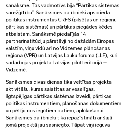
sanāksme. Tās vadmotīvs bija “Pārtikas sistēmas
sarežģītība”. Sanāksmes dalībnieki apsprieda
politikas instrumentus CRFS (pilsētas un reģionu
pārtikas sistēmas) un pārtikas piegādes ķēdes
atbalstam. Sanāksmē piedalījās 14
partnerinstitūciju pārstāvji no dažādām Eiropas
valstīm, viņu vidū arī no Vidzemes plānošanas
reģiona (VPR) un Latvijas Lauku foruma (LLF), kuri
sadarbojas projekta Latvijas pilotteritorijā –
Vidzemē.
Sanāksmes divas dienas tika veltītas projekta
aktivitāšu, kuras saistītas ar veselīgas,
ilgtspējīgas pārtikas sistēmas izveidi, pārtikas
politikas instrumentiem, plānošanas dokumentiem
un pētījumos iegūtiem datiem, aplūkošanai.
Sanāksmes dalībnieki tika iepazīstināti ar šajā
jomā projektā jau sasniegto. Tāpat viņi ieguva