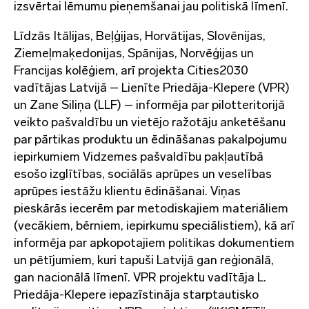
izsvērtai lēmumu pieņemšanai jau politiskā līmenī.
Līdzās Itālijas, Beļģijas, Horvātijas, Slovēnijas,
Ziemeļmaķedonijas, Spānijas, Norvēģijas un
Francijas kolēģiem, arī projekta Cities2030
vadītājas Latvijā – Lienīte Priedāja-Klepere (VPR)
un Zane Siliņa (LLF) – informēja par pilotteritorijā
veikto pašvaldību un vietējo ražotāju anketēšanu
par pārtikas produktu un ēdināšanas pakalpojumu
iepirkumiem Vidzemes pašvaldību pakļautībā
esošo izglītības, sociālās aprūpes un veselības
aprūpes iestāžu klientu ēdināšanai. Viņas
pieskārās iecerēm par metodiskajiem materiāliem
(vecākiem, bērniem, iepirkumu speciālistiem), kā arī
informēja par apkopotajiem politikas dokumentiem
un pētījumiem, kuri tapuši Latvijā gan reģionālā,
gan nacionālā līmenī. VPR projektu vadītāja L.
Priedāja-Klepere iepazīstināja starptautisko