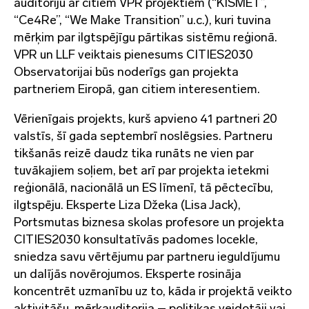
auditoriju ar citiem VPR projektiem (“KISMET”,
“Ce4Re”, “We Make Transition” u.c.), kuri tuvina
mērķim par ilgtspējīgu pārtikas sistēmu reģionā.
VPR un LLF veiktais pienesums CITIES2030
Observatorijai būs noderīgs gan projekta
partneriem Eiropā, gan citiem interesentiem.
Vērienīgais projekts, kurš apvieno 41 partneri 20
valstīs, šī gada septembrī noslēgsies. Partneru
tikšanās reizē daudz tika runāts ne vien par
tuvākajiem soļiem, bet arī par projekta ietekmi
reģionālā, nacionālā un ES līmenī, tā pēctecību,
ilgtspēju. Eksperte Liza Džeka (Lisa Jack),
Portsmutas biznesa skolas profesore un projekta
CITIES2030 konsultatīvās padomes locekle,
sniedza savu vērtējumu par partneru ieguldījumu
un dalījās novērojumos. Eksperte rosināja
koncentrēt uzmanību uz to, kāda ir projektā veikto
aktivitāšu mērķauditorija – politikas veidotāji vai