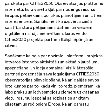
pārskatu par CITIES2030 Observatorijas platformu
internetā, kura varētu kļūt par noderīgu resursu
Eiropas pētniekiem, politikas plānotājiem un citiem
interesentiem. Sanāksmē tika uzsvērta ciešā
saistība starp pētījumiem, datiem un viediem
digitāliem risinājumiem-rīkiem, kurus veido
Cities2030 projekta partneri Itālijā, Spānijā un
citviet.
Sanāksme kalpoja par nozīmīgu platformu projekta
ietvaros īstenoto aktivitāšu un aktuālo jautājumu
apspriešanai un ideju apmaiņai. Visi klātesošie
partneri prezentēja savu ieguldījumu CITIES2030
observatorijas pilnveidošanā, kā arī dalījās savos
ieteikumos par to, kādu viņi to redz, piemēram, kā
labo prakšu un iedvesmojošu piemēru uzkrāšanas
vietu, resursu iespējai salīdzināties ar citām
pilsētām un reģioniem Eiropā, kā arī pamatu