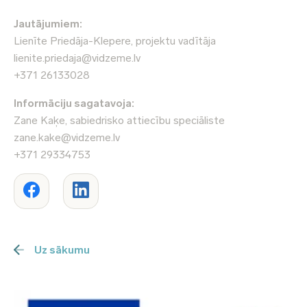
Jautājumiem:
Lienīte Priedāja-Klepere, projektu vadītāja
lienite.priedaja@vidzeme.lv
+371 26133028
Informāciju sagatavoja:
Zane Kaķe, sabiedrisko attiecību speciāliste
zane.kake@vidzeme.lv
+371 29334753
Uz sākumu