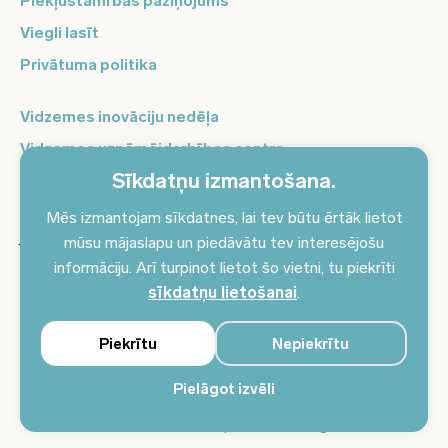
Piekļūstamības paziņojums
Viegli lasīt
Privātuma politika
Vidzemes inovāciju nedēļa
Vidzemes uzņēmējdarbības centrs
Sīkdatņu izmantošana.
Balso Vidzeme
Pierakstieties jaunumiem un saņemiet aktuālākos
Mēs izmantojam sīkdatnes, lai tev būtu ērtāk lietot
jaunumus savā e-pastā!
mūsu mājaslapu un piedāvātu tev interesējošu
informāciju. Arī turpinot lietot šo vietni, tu piekrīti
Pieteikties jaunumiem
sīkdatņu lietošanai
.
Piekrītu
Nepiekrītu
Pielāgot izvēli
© 2024 Vidzemes plānošanas reģions