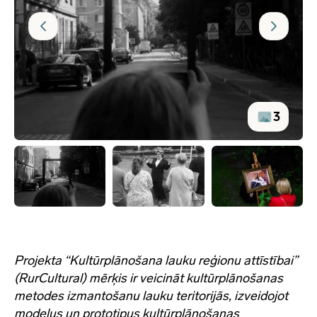
3
Projekta “Kultūrplānošana lauku reģionu attīstībai”
(RurCultural) mērķis ir veicināt kultūrplānošanas
metodes izmantošanu lauku teritorijās, izveidojot
modeļus un prototipus kultūrplānošanas