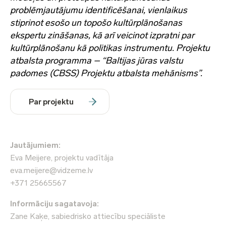
problēmjautājumu identificēšanai, vienlaikus
stiprinot esošo un topošo kultūrplānošanas
ekspertu zināšanas, kā arī veicinot izpratni par
kultūrplānošanu kā politikas instrumentu. Projektu
atbalsta programma – “Baltijas jūras valstu
padomes (CBSS) Projektu atbalsta mehānisms”.
Par projektu
Jautājumiem:
Eva Meijere, projektu vadītāja
eva.meijere@vidzeme.lv
+371 25665567
Informāciju sagatavoja:
Zane Kaķe, sabiedrisko attiecību speciāliste