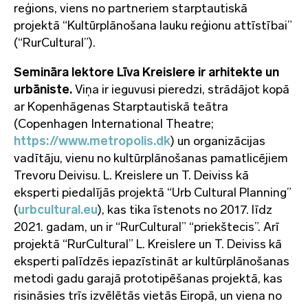
reģions, viens no partneriem starptautiskā
projektā “Kultūrplānošana lauku reģionu attīstībai”
(“RurCultural”).
Semināra lektore Līva Kreislere
ir arhitekte un
urbāniste.
Viņa ir ieguvusi pieredzi, strādājot kopā
ar Kopenhāgenas Starptautiskā teātra
(
Copenhagen International Theatre
;
https://www.metropolis.dk
) un organizācijas
vadītāju, vienu no kultūrplānošanas pamatlicējiem
Trevoru Deivisu. L. Kreislere un T. Deiviss kā
eksperti piedalījās projektā
“Urb Cultural Planning
”
(
urbcultural.eu
), kas tika īstenots no 2017. līdz
2021. gadam, un ir “
RurCultural”
“priekštecis”. Arī
projektā
“RurCultural”
L. Kreislere un T. Deiviss kā
eksperti palīdzēs iepazīstināt ar kultūrplānošanas
metodi gadu garajā prototipēšanas projektā, kas
risināsies trīs izvēlētās vietās Eiropā, un viena no