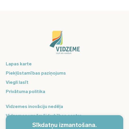
Lapas karte
Piekļūstamības paziņojums
Viegli lasīt
Privātuma politika
Vidzemes inovāciju nedēļa
Vidzemes uzņēmējdarbības centrs
Sīkdatņu izmantošana.
Balso Vidzeme