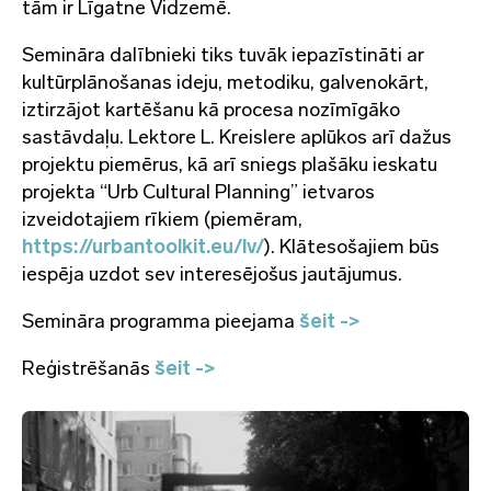
tām ir Līgatne Vidzemē.
Semināra dalībnieki tiks tuvāk iepazīstināti ar
kultūrplānošanas ideju, metodiku, galvenokārt,
iztirzājot kartēšanu kā procesa nozīmīgāko
sastāvdaļu. Lektore L. Kreislere aplūkos arī dažus
projektu piemērus, kā arī sniegs plašāku ieskatu
projekta “Urb Cultural Planning” ietvaros
izveidotajiem rīkiem (piemēram,
https://urbantoolkit.eu/lv/
). Klātesošajiem būs
iespēja uzdot sev interesējošus jautājumus.
Semināra programma pieejama
šeit ->
Reģistrēšanās
šeit ->