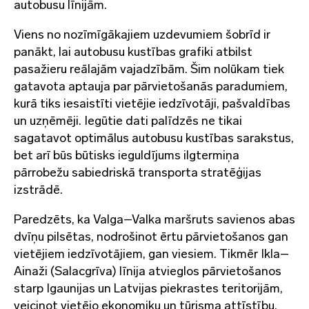
autobusu līnijām.
Viens no nozīmīgākajiem uzdevumiem šobrīd ir
panākt, lai autobusu kustības grafiki atbilst
pasažieru reālajām vajadzībām. Šim nolūkam tiek
gatavota aptauja par pārvietošanās paradumiem,
kurā tiks iesaistīti vietējie iedzīvotāji, pašvaldības
un uzņēmēji. Iegūtie dati palīdzēs ne tikai
sagatavot optimālus autobusu kustības sarakstus,
bet arī būs būtisks ieguldījums ilgtermiņa
pārrobežu sabiedriskā transporta stratēģijas
izstrādē.
Paredzēts, ka Valga–Valka maršruts savienos abas
dvīņu pilsētas, nodrošinot ērtu pārvietošanos gan
vietējiem iedzīvotājiem, gan viesiem. Tikmēr Ikla–
Ainaži (Salacgrīva) līnija atvieglos pārvietošanos
starp Igaunijas un Latvijas piekrastes teritorijām,
veicinot vietējo ekonomiku un tūrisma attīstību.