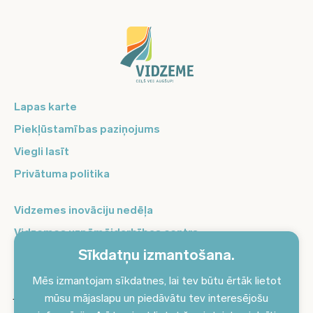
Lapas karte
Piekļūstamības paziņojums
Viegli lasīt
Privātuma politika
Vidzemes inovāciju nedēļa
Vidzemes uzņēmējdarbības centrs
Sīkdatņu izmantošana.
Balso Vidzeme
Pierakstieties jaunumiem un saņemiet aktuālākos
Mēs izmantojam sīkdatnes, lai tev būtu ērtāk lietot
jaunumus savā e-pastā!
mūsu mājaslapu un piedāvātu tev interesējošu