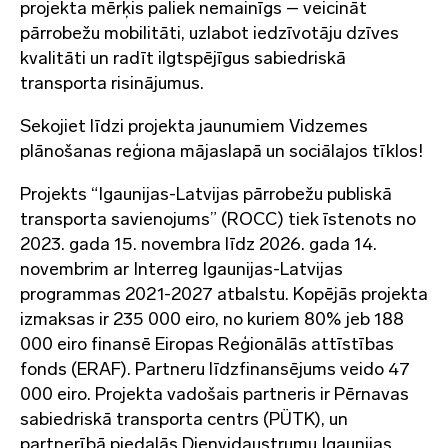
projekta mērķis paliek nemainīgs – veicināt
pārrobežu mobilitāti, uzlabot iedzīvotāju dzīves
kvalitāti un radīt ilgtspējīgus sabiedriskā
transporta risinājumus.
Sekojiet līdzi projekta jaunumiem Vidzemes
plānošanas reģiona mājaslapā un sociālajos tīklos!
Projekts “Igaunijas-Latvijas pārrobežu publiskā
transporta savienojums” (ROCC) tiek īstenots no
2023. gada 15. novembra līdz 2026. gada 14.
novembrim ar Interreg Igaunijas-Latvijas
programmas 2021-2027 atbalstu. Kopējās projekta
izmaksas ir 235 000 eiro, no kuriem 80% jeb 188
000 eiro finansē Eiropas Reģionālās attīstības
fonds (ERAF). Partneru līdzfinansējums veido 47
000 eiro. Projekta vadošais partneris ir Pērnavas
sabiedriskā transporta centrs (PÜTK), un
partnerībā piedalās Dienvidaustrumu Igaunijas,