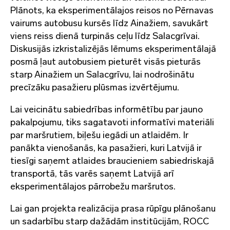
Plānots, ka eksperimentālajos reisos no Pērnavas
vairums autobusu kursēs līdz Ainažiem, savukārt
viens reiss dienā turpinās ceļu līdz Salacgrīvai.
Diskusijās izkristalizējās lēmums eksperimentālajā
posmā ļaut autobusiem pieturēt visās pieturās
starp Ainažiem un Salacgrīvu, lai nodrošinātu
precīzāku pasažieru plūsmas izvērtējumu.
Lai veicinātu sabiedrības informētību par jauno
pakalpojumu, tiks sagatavoti informatīvi materiāli
par maršrutiem, biļešu iegādi un atlaidēm. Ir
panākta vienošanās, ka pasažieri, kuri Latvijā ir
tiesīgi saņemt atlaides braucieniem sabiedriskajā
transportā, tās varēs saņemt Latvijā arī
eksperimentālajos pārrobežu maršrutos.
Lai gan projekta realizācija prasa rūpīgu plānošanu
un sadarbību starp dažādām institūcijām, ROCC