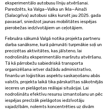
eksperimentālo autobusu līniju atvēršanai.
Paredzēts, ka Valga–Valka un Ikla–Ainaži
(Salacgrīva) autobusi sāks kursēt jau 2025. gada
pavasarī, sniedzot jaunas mobilitātes iespējas
pierobežas iedzīvotājiem un ceļotājiem.
Februāra sākumā Valgā notika projekta partneru
darba sanāksme, kurā pārrunāti turpmākie soļi un
precizētas aktivitātes, kas jāīsteno, lai
nodrošinātu eksperimentālo maršrutu atvēršanu.
Tā kā pārrobežu sabiedriskā transporta
organizēšana ietver dažādu administratīvo,
finanšu un loģistikas aspektu saskaņošanu abās
valstīs, projekta laikā tika pārskatītas sākotnējās
ieceres un pielāgotas reālajai situācijai. Lai
nodrošinātu efektīvu resursu izmantošanu un pēc
iespējas precīzāk pielāgotos iedzīvotāju
vajadzībām, nolemts koncentrēties uz divām