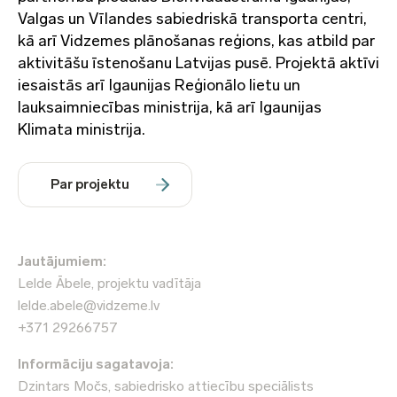
Valgas un Vīlandes sabiedriskā transporta centri,
kā arī Vidzemes plānošanas reģions, kas atbild par
aktivitāšu īstenošanu Latvijas pusē. Projektā aktīvi
iesaistās arī Igaunijas Reģionālo lietu un
lauksaimniecības ministrija, kā arī Igaunijas
Klimata ministrija.
Par projektu
Jautājumiem:
Lelde Ābele, projektu vadītāja
lelde.abele@vidzeme.lv
+371 29266757
Informāciju sagatavoja:
Dzintars Močs, sabiedrisko attiecību speciālists