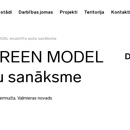
estādi
Darbības jomas
Projekti
Teritorija
Kontakt
DEL iesaistīto pušu sanāksme
 GREEN MODEL
D
šu sanāksme
ermuiža, Valmieras novads