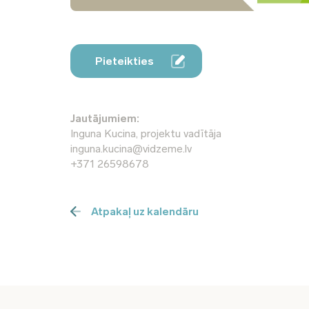
Pieteikties
Jautājumiem:
Inguna Kucina, projektu vadītāja
inguna.kucina@vidzeme.lv
+371 26598678
Atpakaļ uz kalendāru