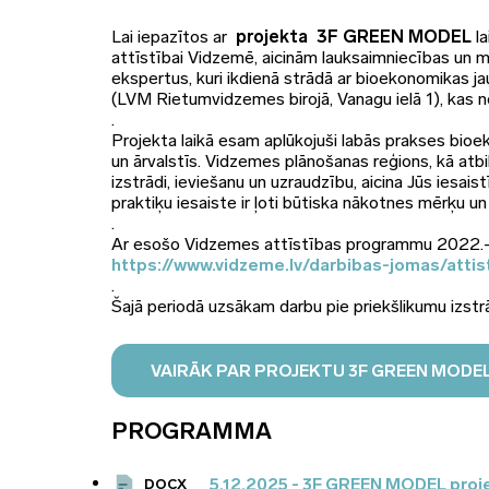
Lai iepazītos ar
projekta 3F GREEN MODEL
la
attīstībai Vidzemē, aicinām lauksaimniecības un m
ekspertus, kuri ikdienā strādā ar bioekonomikas j
(LVM Rietumvidzemes birojā, Vanagu ielā 1), kas 
.
Projekta laikā esam aplūkojuši labās prakses bio
un ārvalstīs. Vidzemes plānošanas reģions, kā at
izstrādi, ieviešanu un uzraudzību, aicina Jūs iesais
praktiķu iesaiste ir ļoti būtiska nākotnes mērķu un
.
Ar esošo Vidzemes attīstības programmu 2022.-2
https://www.vidzeme.lv/darbibas-jomas/atti
.
Šajā periodā uzsākam darbu pie priekšlikumu izs
VAIRĀK PAR PROJEKTU 3F GREEN MODE
PROGRAMMA
5.12.2025 - 3F GREEN MODEL proj
DOCX