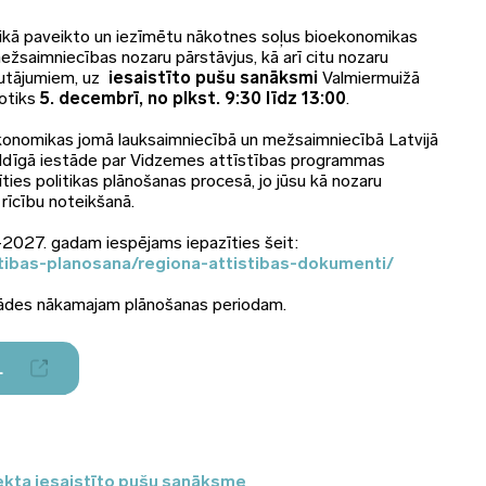
ikā paveikto un iezīmētu nākotnes soļus bioekonomikas
ežsaimniecības nozaru pārstāvjus, kā arī citu nozaru
autājumiem, uz
iesaistīto pušu sanāksmi
Valmiermuižā
notiks
5. decembrī, no plkst. 9:30 līdz 13:00
.
ekonomikas jomā lauksaimniecībā un mežsaimniecībā Latvijā
bildīgā iestāde par Vidzemes attīstības programmas
tīties politikas plānošanas procesā, jo jūsu kā nozaru
 rīcību noteikšanā.
027. gadam iespējams iepazīties šeit:
stibas-planosana/regiona-attistibas-dokumenti/
trādes nākamajam plānošanas periodam.
L
ekta iesaistīto pušu sanāksme