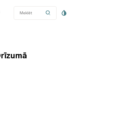
i
rīzumā