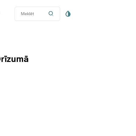
i
rīzumā