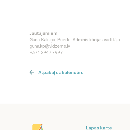
Jautājumiem:
Guna Kalniņa-Priede, Administrācijas vadītāja
guna.kp@vidzeme.lv
+371 29477997
Atpakaļ uz kalendāru
Lapas karte