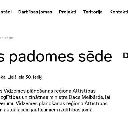
estādi
Darbības jomas
Projekti
Teritorija
Kontakt
es sēde
as padomes sēde
D
ka, Lielā iela 30, Ieriķi
tiks Vidzemes plānošanas reģiona Attīstības
Izglītības un zinātnes ministre Dace Melbārde, lai
 tvērumu Vidzemes plānošanas reģiona Attīstības
 aktuālajiem jautājumiem izglītības jomā.