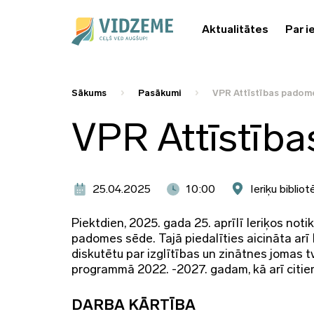
Aktualitātes
Par i
Sākums
Pasākumi
VPR Attīstības padom
VPR Attīstīb
25.04.2025
10:00
Ieriķu bibliotē
Piektdien, 2025. gada 25. aprīlī Ieriķos no
padomes sēde. Tajā piedalīties aicināta arī 
diskutētu par izglītības un zinātnes jomas
programmā 2022. -2027. gadam, kā arī citiem
DARBA KĀRTĪBA