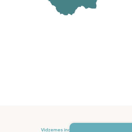
Pi
Vidzemes inovāciju nedēļa