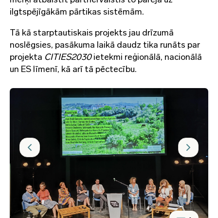
ilgtspējīgākām pārtikas sistēmām.
Tā kā starptautiskais projekts jau drīzumā
noslēgsies, pasākuma laikā daudz tika runāts par
projekta
CITIES2030
ietekmi reģionālā, nacionālā
un ES līmenī, kā arī tā pēctecību.