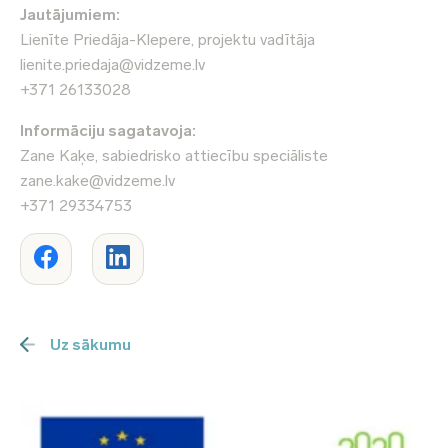
Jautājumiem:
Lienīte Priedāja-Klepere, projektu vadītāja
lienite.priedaja@vidzeme.lv
+371 26133028
Informāciju sagatavoja:
Zane Kaķe, sabiedrisko attiecību speciāliste
zane.kake@vidzeme.lv
+371 29334753
Uz sākumu