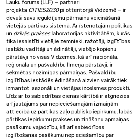
Lauku forums (LLF) – partneri
projekta
CITIES2030
pilotteritorijā Vidzemē – ir
devuši savu ieguldījumu pārmaiņu veicināšanā
vietējās pārtikas sistēmā. Ar īstenotajām politikas
un
dzīvās prakses
laboratorijas aktivitātēm, kurās
tika iesaistīti vietējie zemnieki, ražotāji, izglītības
iestāžu vadītāji un ēdinātāji, vietējo kopienu
pārstāvji no visas Vidzemes, kā arī nacionāla,
reģionāla un pašvaldību līmeņa pārstāvji, ir
sekmētas nozīmīgas pārmaiņas. Pašvaldību
izglītības iestādēs ēdināšanā aizvien vairāk tiek
izmantoti sezonāli un vietējas izcelsmes produkti.
Līdz ar to sabiedrības dienas kārtībā ir atgriezies
arī jautājums par nepieciešamajām izmaiņām
attiecībā uz pārtikas zaļo publisko iepirkumu, labās
pārtikas iepirkumu prakses un zināšanu apmaiņas
pasākumu vajadzību, kā arī sabiedrības
izglītošanas pasākumu nepieciešamību par