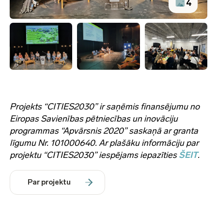
4
Projekts “CITIES2030” ir saņēmis finansējumu no
Eiropas Savienības pētniecības un inovāciju
programmas “Apvārsnis 2020” saskaņā ar granta
līgumu Nr. 101000640. Ar plašāku informāciju par
projektu “CITIES2030” iespējams iepazīties
ŠEIT
.
Par projektu