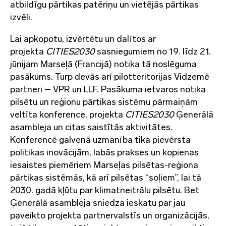
atbildīgu pārtikas patēriņu un vietējās pārtikas
izvēli.
Lai apkopotu, izvērtētu un dalītos ar
projekta
CITIES2030
sasniegumiem no 19. līdz 21.
jūnijam Marseļā (Francijā) notika tā noslēguma
pasākums. Turp devās arī pilotteritorijas Vidzemē
partneri – VPR un LLF. Pasākuma ietvaros notika
pilsētu un reģionu pārtikas sistēmu pārmaiņām
veltīta konference, projekta
CITIES2030
Ģenerālā
asambleja un citas saistītās aktivitātes.
Konferencē galvenā uzmanība tika pievērsta
politikas inovācijām, labās prakses un kopienas
iesaistes piemēriem Marseļas pilsētas-reģiona
pārtikas sistēmās, kā arī pilsētas “soļiem”, lai tā
2030. gadā kļūtu par klimatneitrālu pilsētu. Bet
Ģenerālā asambleja sniedza ieskatu par jau
paveikto projekta partnervalstīs un organizācijās,