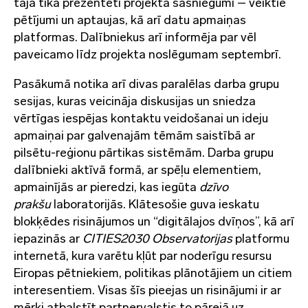
tajā tika prezentēti projekta sasniegumi – veiktie
pētījumi un aptaujas, kā arī datu apmaiņas
platformas. Dalībniekus arī informēja par vēl
paveicamo līdz projekta noslēgumam septembrī.
Pasākumā notika arī divas paralēlas darba grupu
sesijas, kuras veicināja diskusijas un sniedza
vērtīgas iespējas kontaktu veidošanai un ideju
apmaiņai par galvenajām tēmām saistībā ar
pilsētu-reģionu pārtikas sistēmām. Darba grupu
dalībnieki aktīvā formā, ar spēļu elementiem,
apmainījās ar pieredzi, kas iegūta
dzīvo
prakšu
laboratorijās. Klātesošie guva ieskatu
blokķēdes risinājumos un “digitālajos dvīņos”, kā arī
iepazinās ar
CITIES2030 Observatorijas
platformu
internetā, kura varētu kļūt par noderīgu resursu
Eiropas pētniekiem, politikas plānotājiem un citiem
interesentiem. Visas šīs pieejas un risinājumi ir ar
mērķi atbalstīt partnervalstis to pārejā uz