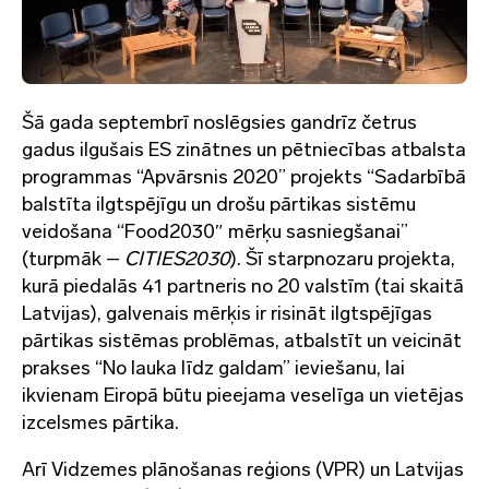
Šā gada septembrī noslēgsies gandrīz četrus
gadus ilgušais ES zinātnes un pētniecības atbalsta
programmas “Apvārsnis 2020” projekts “Sadarbībā
balstīta ilgtspējīgu un drošu pārtikas sistēmu
veidošana “Food2030″ mērķu sasniegšanai”
(turpmāk –
CITIES2030
). Šī starpnozaru projekta,
kurā piedalās 41 partneris no 20 valstīm (tai skaitā
Latvijas), galvenais mērķis ir risināt ilgtspējīgas
pārtikas sistēmas problēmas, atbalstīt un veicināt
prakses “No lauka līdz galdam” ieviešanu, lai
ikvienam Eiropā būtu pieejama veselīga un vietējas
izcelsmes pārtika.
Arī Vidzemes plānošanas reģions (VPR) un Latvijas