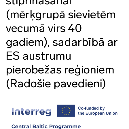
stiprināšanai
(mērķgrupā sievietēm
vecumā virs 40
gadiem), sadarbībā ar
ES austrumu
pierobežas reģioniem
(Radošie pavedieni)