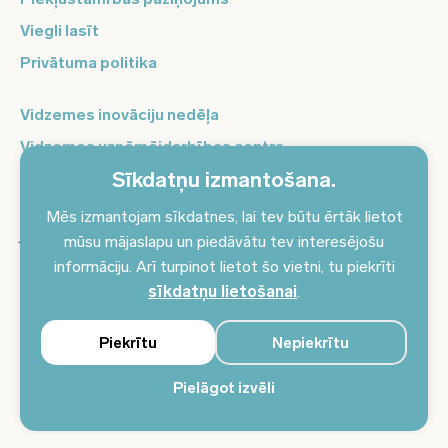
Viegli lasīt
Privātuma politika
Vidzemes inovāciju nedēļa
Vidzemes uzņēmējdarbības centrs
Sīkdatņu izmantošana.
Balso Vidzeme
Pierakstieties jaunumiem un saņemiet aktuālākos
Mēs izmantojam sīkdatnes, lai tev būtu ērtāk lietot
jaunumus savā e-pastā!
mūsu mājaslapu un piedāvātu tev interesējošu
informāciju. Arī turpinot lietot šo vietni, tu piekrīti
Pieteikties jaunumiem
sīkdatņu lietošanai
.
Piekrītu
Nepiekrītu
Pielāgot izvēli
© 2024 Vidzemes plānošanas reģions