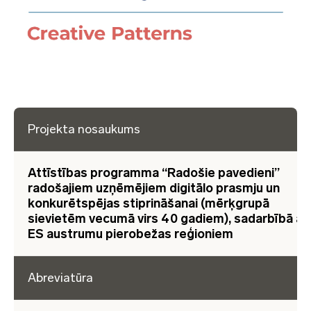
Projekta nosaukums
Attīstības programma “Radošie pavedieni”
radošajiem uzņēmējiem digitālo prasmju un
konkurētspējas stiprināšanai (mērķgrupā
sievietēm vecumā virs 40 gadiem), sadarbībā ar
ES austrumu pierobežas reģioniem
Abreviatūra