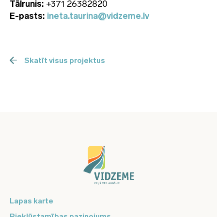
Tālrunis:
+371 26382820
E-pasts:
ineta.taurina@vidzeme.lv
Skatīt visus projektus
Lapas karte
Piekļūstamības paziņojums