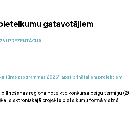
 pieteikumu gatavotājiem
26 I PREZENTĀCIJA
 kultūras programmas 2026” apstiprinātajiem projektiem
 plānošanas reģiona noteikto konkursa beigu termiņu
(2
 tikai elektroniskajā projektu pieteikumu formā vietnē