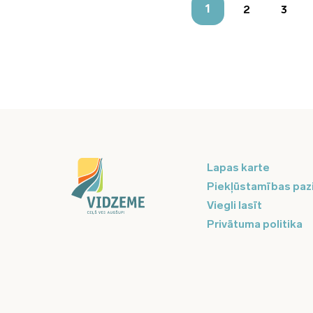
1
2
3
Lapas karte
Piekļūstamības paz
Viegli lasīt
Privātuma politika