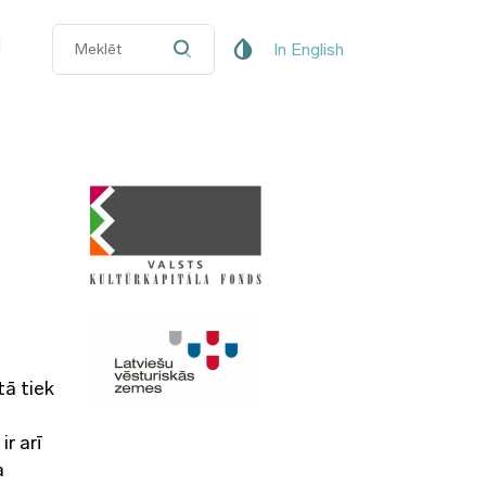
i
In English
tā tiek
r arī
a