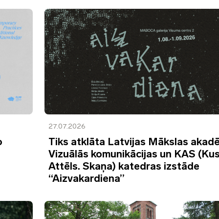
27.07.2026
o
Tiks atklāta Latvijas Mākslas akad
Vizuālās komunikācijas un KAS (Kus
Attēls. Skaņa) katedras izstāde
“Aizvakardiena”