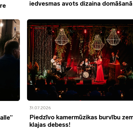
iedvesmas avots dizaina domāšanā
ure
31.07.2026
Piedzīvo kamermūzikas burvību ze
alle”
klajas debess!