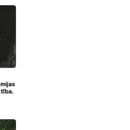
ēmijas
tība.