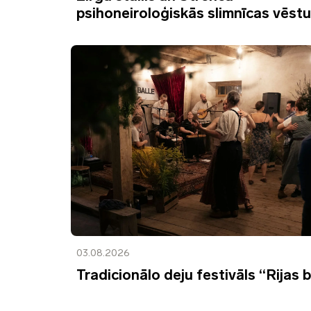
psihoneiroloģiskās slimnīcas vēst
03.08.2026
Tradicionālo deju festivāls “Rijas b