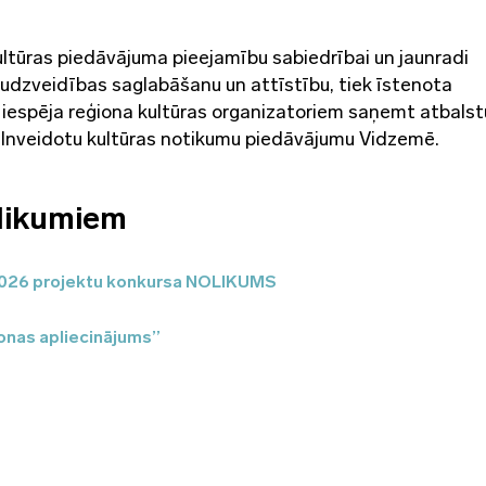
ultūras piedāvājuma pieejamību sabiedrībai un jaunradi
udzveidības saglabāšanu un attīstību, tiek īstenota
 iespēja reģiona kultūras organizatoriem saņemt atbalst
 pilnveidotu kultūras notikumu piedāvājumu Vidzemē.
elikumiem
026 projektu konkursa NOLIKUMS
sonas apliecinājums”