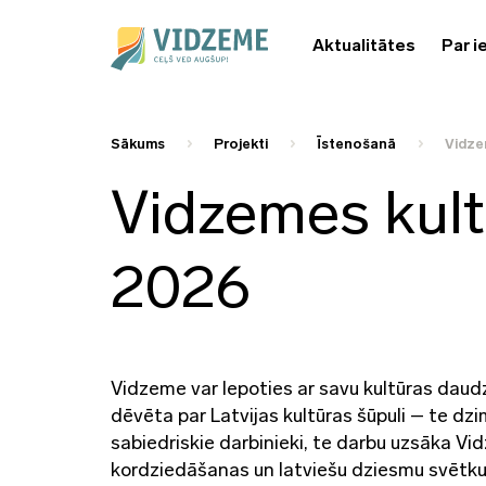
Aktualitātes
Par i
Sākums
Projekti
Īstenošanā
Vidze
Vidzemes kul
2026
Vidzeme var lepoties ar savu kultūras daudz
dēvēta par Latvijas kultūras šūpuli – te dzimu
sabiedriskie darbinieki, te darbu uzsāka V
kordziedāšanas un latviešu dziesmu svētku