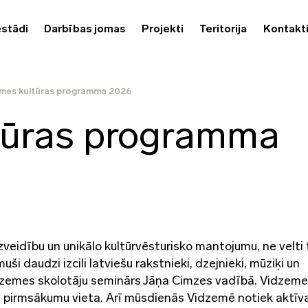
estādi
Darbības jomas
Projekti
Teritorija
Kontakt
mes kultūras programma 2026
tūras programma
veidību un unikālo kultūrvēsturisko mantojumu, ne velti 
ši daudzi izcili latviešu rakstnieki, dzejnieki, mūziķi un
idzemes skolotāju seminārs Jāņa Cimzes vadībā. Vidzeme i
 pirmsākumu vieta. Arī mūsdienās Vidzemē notiek aktīv