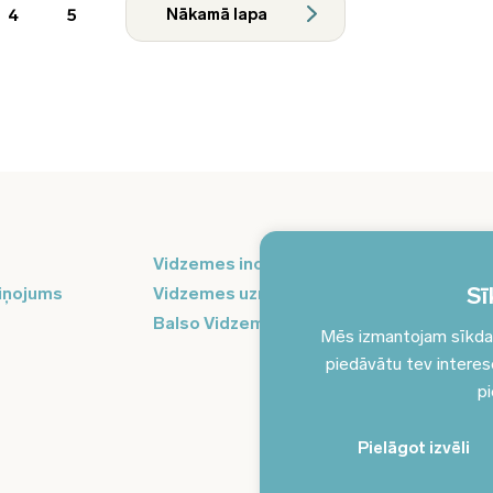
4
5
Nākamā lapa
Pi
Vidzemes inovāciju nedēļa
ja
Sī
iņojums
Vidzemes uzņēmējdarbības centrs
Balso Vidzeme
Mēs izmantojam sīkdatn
piedāvātu tev interesēj
pi
Pielāgot izvēli