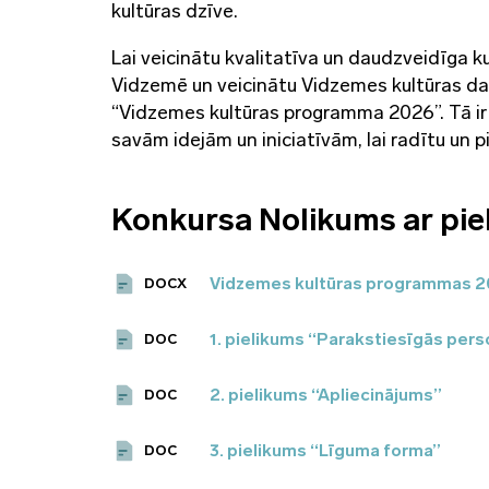
kultūras dzīve.
Lai veicinātu kvalitatīva un daudzveidīga k
Vidzemē un veicinātu Vidzemes kultūras da
“Vidzemes kultūras programma 2026”. Tā ir
savām idejām un iniciatīvām, lai radītu un
Konkursa Nolikums ar pi
Vidzemes kultūras programmas 2
DOCX
1. pielikums “Parakstiesīgās per
DOC
2. pielikums “Apliecinājums”
DOC
3. pielikums “Līguma forma”
DOC