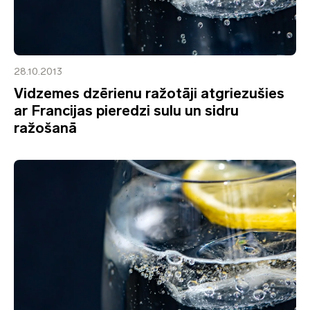
28.10.2013
Vidzemes dzērienu ražotāji atgriezušies
ar Francijas pieredzi sulu un sidru
ražošanā