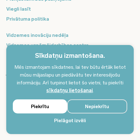
Viegli lasīt
Privātuma politika
Vidzemes inovāciju nedēļa
Vidzemes uzņēmējdarbības centrs
Sīkdatņu izmantošana.
Balso Vidzeme
Pierakstieties jaunumiem un saņemiet aktuālākos
Mēs izmantojam sīkdatnes, lai tev būtu ērtāk lietot
jaunumus savā e-pastā!
mūsu mājaslapu un piedāvātu tev interesējošu
informāciju. Arī turpinot lietot šo vietni, tu piekrīti
Pieteikties jaunumiem
sīkdatņu lietošanai
.
Piekrītu
Nepiekrītu
Pielāgot izvēli
© 2024 Vidzemes plānošanas reģions