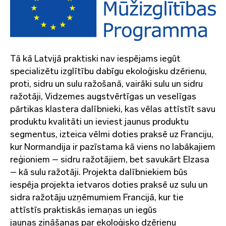
Tā kā Latvijā praktiski nav iespējams iegūt
specializētu izglītību dabīgu ekoloģisku dzērienu,
proti, sidru un sulu ražošanā, vairāki sulu un sidru
ražotāji, Vidzemes augstvērtīgas un veselīgas
pārtikas klastera dalībnieki, kas vēlas attīstīt savu
produktu kvalitāti un ieviest jaunus produktu
segmentus, izteica vēlmi doties praksē uz Franciju,
kur Normandija ir pazīstama kā viens no labākajiem
reģioniem – sidru ražotājiem, bet savukārt Elzasa
– kā sulu ražotāji. Projekta dalībniekiem būs
iespēja projekta ietvaros doties praksē uz sulu un
sidra ražotāju uzņēmumiem Francijā, kur tie
attīstīs praktiskās iemaņas un iegūs
jaunas zināšanas par ekoloģisko dzērienu