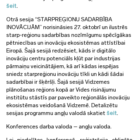
šeit
.
Otrā sesija “STARPREĢIONU SADARBĪBA
INOVĀCIJĀM” norisināsies 27. oktobrī un ilustrēs
starp-reģionu sadarbības nozīmīgumu spēcīgākas
pētniecības un inovāciju ekosistēmas attīstībai
Eiropā. Šajā sesijā redzēsiet, kāds ir digitālo
inovāciju centru potenciāls kļūt par industrijas
pārmaiņu veicinātājiem, kā arī kādas iespējas
sniedz starpreģionu inovāciju tīkli un kādi šādai
sadarbībai ir šķēršļi. Šajā sesijā Vidzemes
plānošanas reģions kopā ar Vides risinājumu
institūtu stāstīs par paveikto reģionālās inovāciju
ekosistēmas veidošanā Vidzemē. Detalizētu
sesijas programmu angļu valodā skatiet
šeit
.
Konferences darba valoda – angļu valoda.