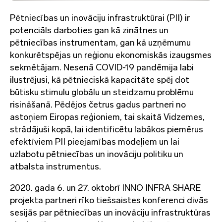
Pētniecības un inovāciju infrastruktūrai (PII) ir
potenciāls darboties gan kā zinātnes un
pētniecības instrumentam, gan kā uzņēmumu
konkurētspējas un reģionu ekonomiskās izaugsmes
sekmētājam. Nesenā COVID-19 pandēmija labi
ilustrējusi, kā pētnieciskā kapacitāte spēj dot
būtisku stimulu globālu un steidzamu problēmu
risināšanā. Pēdējos četrus gadus partneri no
astoņiem Eiropas reģioniem, tai skaitā Vidzemes,
strādājuši kopā, lai identificētu labākos piemērus
efektīviem PII pieejamības modeļiem un lai
uzlabotu pētniecības un inovāciju politiku un
atbalsta instrumentus.
2020. gada 6. un 27. oktobrī INNO INFRA SHARE
projekta partneri rīko tiešsaistes konferenci divās
sesijās par pētniecības un inovāciju infrastruktūras