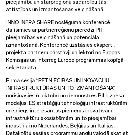
pieejamību un starpreģionu sadarbību tās
attīstības un izmantošanas veicināšanā.
INNO INFRA SHARE noslēguma konferencē
dalīsimies ar partnerreģionu pieredzi PII
pieejamības veicināšanā un potenciāla
izmantošanā. Konferencē uzstāsies eksperti,
projekta partneru pārstāvji un lektori no Eiropas
Komisijas un Interreg Europe programmas kopīgā
sekretariāta.
Pirmā sesija “PĒTNIECĪBAS UN INOVĀCIJU
INFRASTRUKTŪRAS UN TO IZMANTOŠANA”
norisināsies 6. oktobrī un demonstrēs PII biznesa
modeļus, ES stratēģiju tehnoloģiju infrastruktūrām
un sniegs interesantus piemērus inovatīvām
infrastruktūru ekosistēmām un to pieejamībai
industrijai no Nīderlandes, Beļģijas un Itālijas.
Detalizētu sesijas programmu angļu valodā skatiet