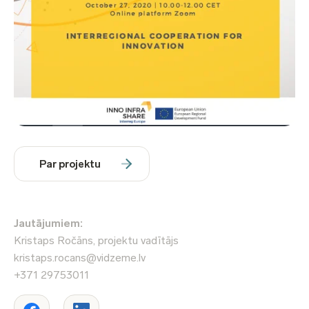
Par projektu
Jautājumiem:
Kristaps Ročāns, projektu vadītājs
kristaps.rocans@vidzeme.lv
+371 29753011