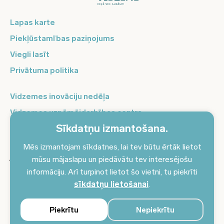
Lapas karte
Piekļūstamības paziņojums
Viegli lasīt
Privātuma politika
Vidzemes inovāciju nedēļa
Vidzemes uzņēmējdarbības centrs
Sīkdatņu izmantošana.
Balso Vidzeme
Pierakstieties jaunumiem un saņemiet aktuālākos
Mēs izmantojam sīkdatnes, lai tev būtu ērtāk lietot
jaunumus savā e-pastā!
mūsu mājaslapu un piedāvātu tev interesējošu
informāciju. Arī turpinot lietot šo vietni, tu piekrīti
Pieteikties jaunumiem
sīkdatņu lietošanai
.
Piekrītu
Nepiekrītu