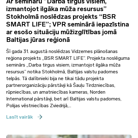
Ar semināru ”Darba tirgus visiem,
izmantojot ilgāka mūža resursus”
Stokholmā noslēdzas projekts “BSR
SMART LIFE”; VPR seminārā iepazīstina
ar esošo situāciju mūžizglītības jomā
Baltijas jūras reģionā
Šī gada 31. augustā noslēdzas Vidzemes plānošanas
reģiona projekts „BSR SMART LIFE”. Projekta noslēguma
seminārs „Darba tirgus visiem, izmantojot ilgāka mūža
resursus” notika Stokholmā, Baltijas valstu padomes
telpās. Tā dalībnieki bija ne tikai tādu projekta
partnerorganizāciju pārstāvji kā Šauļu Tirdzniecības,
rūpniecības, un amatniecības kameras, Norden
International pārstāvji, bet arī Baltijas valstu padomes,
Polijas vēstniecības Zviedrijā,...
Lasīt vairāk