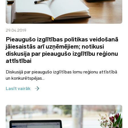
29.04.2019
Pieaugušo izglītības politikas veidošanā
jāiesaistās arī uzņēmējiem; notikusi
diskusija par pieaugušo izglītību reģionu
attīstībai
Diskusijā par pieaugušo izglītības lomu reģionu attīstībā
un konkurētspējas...
Lasīt vairāk