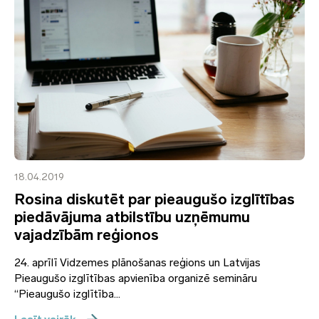
18.04.2019
Rosina diskutēt par pieaugušo izglītības
piedāvājuma atbilstību uzņēmumu
vajadzībām reģionos
24. aprīlī Vidzemes plānošanas reģions un Latvijas
Pieaugušo izglītības apvienība organizē semināru
“Pieaugušo izglītība...