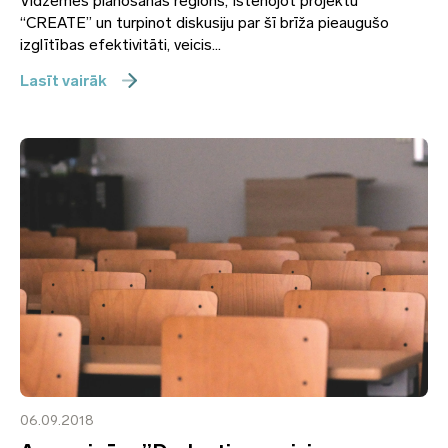
Vidzemes plānošanas reģions, īstenojot projektu
“CREATE” un turpinot diskusiju par šī brīža pieaugušo
izglītības efektivitāti, veicis...
Lasīt vairāk
06.09.2018