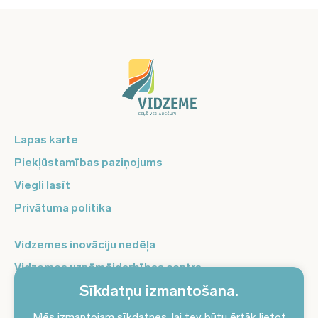
Lapas karte
Piekļūstamības paziņojums
Viegli lasīt
Privātuma politika
Vidzemes inovāciju nedēļa
Vidzemes uzņēmējdarbības centrs
Sīkdatņu izmantošana.
Balso Vidzeme
Pierakstieties jaunumiem un saņemiet aktuālākos
Mēs izmantojam sīkdatnes, lai tev būtu ērtāk lietot