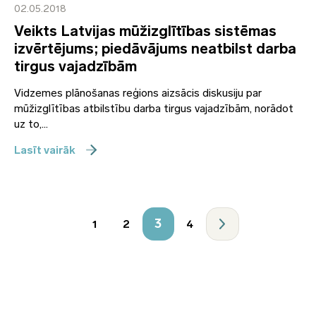
02.05.2018
Veikts Latvijas mūžizglītības sistēmas
izvērtējums; piedāvājums neatbilst darba
tirgus vajadzībām
Vidzemes plānošanas reģions aizsācis diskusiju par
mūžizglītības atbilstību darba tirgus vajadzībām, norādot
uz to,...
Lasīt vairāk
3
1
2
4