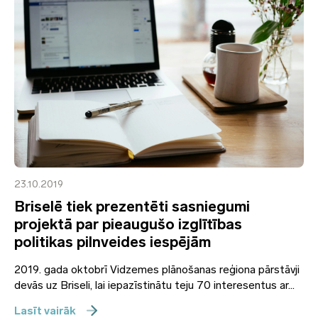
23.10.2019
Briselē tiek prezentēti sasniegumi
projektā par pieaugušo izglītības
politikas pilnveides iespējām
2019. gada oktobrī Vidzemes plānošanas reģiona pārstāvji
devās uz Briseli, lai iepazīstinātu teju 70 interesentus ar...
Lasīt vairāk