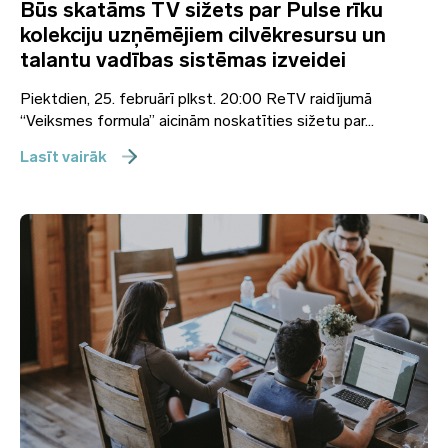
Būs skatāms TV sižets par Pulse rīku
kolekciju uzņēmējiem cilvēkresursu un
talantu vadības sistēmas izveidei
Piektdien, 25. februārī plkst. 20:00 ReTV raidījumā
“Veiksmes formula” aicinām noskatīties sižetu par...
Lasīt vairāk