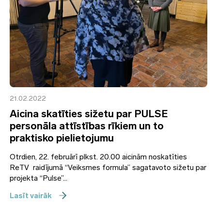
21.02.2022
Aicina skatīties sižetu par PULSE
personāla attīstības rīkiem un to
praktisko pielietojumu
Otrdien, 22. februārī plkst. 20.00 aicinām noskatīties
ReTV raidījumā “Veiksmes formula” sagatavoto sižetu par
projekta “Pulse”...
Lasīt vairāk