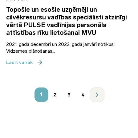
Topošie un esošie uzņēmēji un
cilvēkresursu vadības speciālisti atzinīgi
vērtē PULSE vadlīnijas personāla
attīstības rīku lietošanai MVU
2021. gada decembrī un 2022. gada janvārī notikusi
Vidzemes plānošanas...
Lasīt vairāk
1
2
3
4