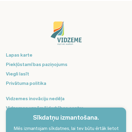
Lapas karte
Piekļūstamības paziņojums
Viegli lasīt
Privātuma politika
Vidzemes inovāciju nedēļa
Vidzemes uzņēmējdarbības centrs
Sīkdatņu izmantošana.
Balso Vidzeme
Pierakstieties jaunumiem un saņemiet aktuālākos
Mēs izmantojam sīkdatnes, lai tev būtu ērtāk lietot