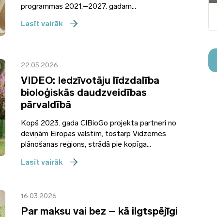
programmas 2021.–2027. gadam...
Lasīt vairāk
22.05.2026
VIDEO: Iedzīvotāju līdzdalība
bioloģiskās daudzveidības
pārvaldībā
Kopš 2023. gada CIBioGo projekta partneri no
deviņām Eiropas valstīm, tostarp Vidzemes
plānošanas reģions, strādā pie kopīga...
Lasīt vairāk
16.03.2026
Par maksu vai bez – kā ilgtspējīgi