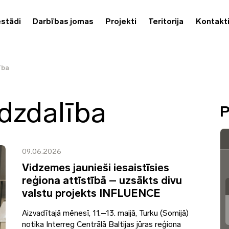
estādi
Darbības jomas
Projekti
Teritorija
Kontakt
ība
īdzdalība
P
09.06.2026
Vidzemes jaunieši iesaistīsies
reģiona attīstībā – uzsākts divu
valstu projekts INFLUENCE
Aizvadītajā mēnesī, 11.–13. maijā, Turku (Somijā)
notika Interreg Centrālā Baltijas jūras reģiona