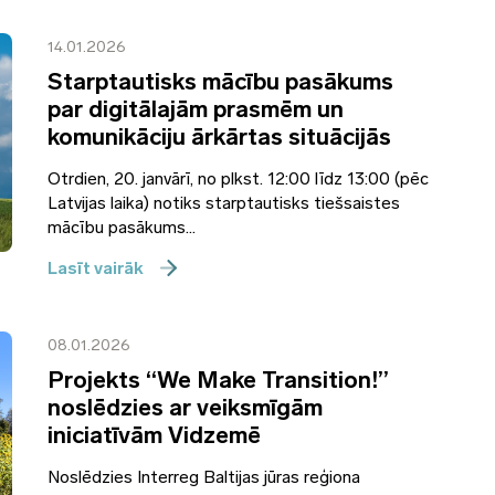
14.01.2026
Starptautisks mācību pasākums
par digitālajām prasmēm un
komunikāciju ārkārtas situācijās
Otrdien, 20. janvārī, no plkst. 12:00 līdz 13:00 (pēc
Latvijas laika) notiks starptautisks tiešsaistes
mācību pasākums...
Lasīt vairāk
08.01.2026
Projekts “We Make Transition!”
noslēdzies ar veiksmīgām
iniciatīvām Vidzemē
Noslēdzies Interreg Baltijas jūras reģiona