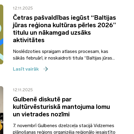
12.11.2025
Četras pašvaldības iegūst “Baltijas
jūras reģiona kultūras pērles 2026”
titulu un nākamgad uzsāks
aktivitātes
Noslēdzoties spraigam atlases procesam, kas
sākās februārī, ir noskaidroti titula “Baltijas jūras...
Lasīt vairāk
12.11.2025
Gulbenē diskutē par
kultūrvēsturiskā mantojuma lomu
un vietrades nozīmi
7. novembrī Gulbenes dzelzceļa stacijā Vidzemes
plānošanas reģions organizēja reģionālo iesaistīto