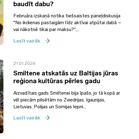
baudīt dabu?
Februāra izskaņā notika tiešsaistes paneļdiskusija
"No ikdienas pastaigām līdz aktīvai atpūtai dabā –
vai nākotnē tikai par maksu?",...
Lasīt vairāk
21.01.2026
Smiltene atskatās uz Baltijas jūras
reģiona kultūras pērles gadu
Aizvadītais gads Smiltenei bija īpašs, jo tā kopā ar
vēl piecām pilsētām no Zviedrijas, Igaunijas,
Lietuvas, Polijas un Somijas lepni...
Lasīt vairāk