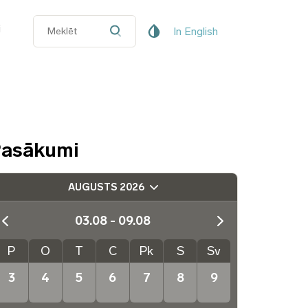
i
In English
asākumi
AUGUSTS 2026
03.08 - 09.08
P
O
T
C
Pk
S
Sv
3
4
5
6
7
8
9