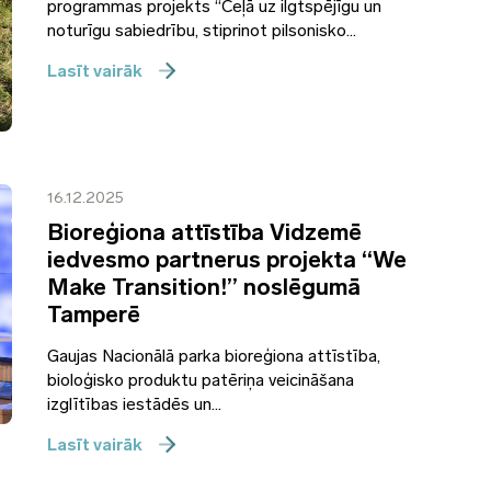
programmas projekts “Ceļā uz ilgtspējīgu un
noturīgu sabiedrību, stiprinot pilsonisko...
Lasīt vairāk
16.12.2025
Bioreģiona attīstība Vidzemē
iedvesmo partnerus projekta “We
Make Transition!” noslēgumā
Tamperē
Gaujas Nacionālā parka bioreģiona attīstība,
bioloģisko produktu patēriņa veicināšana
izglītības iestādēs un...
Lasīt vairāk