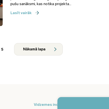
pušu sanāksmi, kas notika projekta...
Lasīt vairāk
5
Nākamā lapa
Pi
Vidzemes inovāciju nedēļa