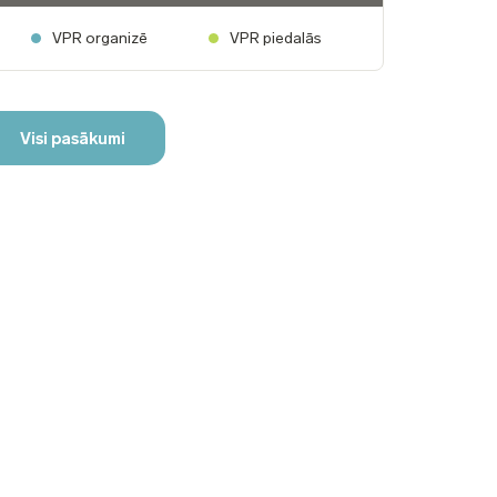
VPR organizē
VPR piedalās
Visi pasākumi