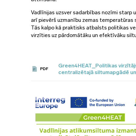
Vadlīnijas uzsver sadarbības nozīmi star
arī pievērš uzmanību zemas temperatūras s
Tās kalpo kā praktisks atbalsts politikas v
virzīties uz pārdomātāku un efektīvāku sil
Green4HEAT_Politikas virzītāj
PDF
centralizētajā siltumapgādē 