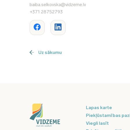
baiba.selkovska@vidzeme.lv
+371 28752793
Uz sākumu
Lapas karte
Piekļūstamības paz
Viegli lasīt