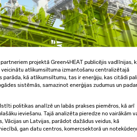
partneriem projektā Green4HEAT publicējis vadlīnijas, k
ai veicinātu atlikumsiltuma izmantošanu centralizētajā
arāda, kā atlikumsiltumu, tas ir enerģiju, kas citādi pal
apgādes sistēmās, samazinot enerģijas zudumus un pada
tīti politikas analīzē un labās prakses piemēros, kā arī
plašāku ieviešanu. Tajā analizēta pieredze no vairākām v
as, Vācijas un Latvijas, parādot dažādus veidus, kā
niecībā, gan datu centros, komercsektorā un notekūdeņ