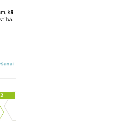
em, kā
stībā.
ešanai