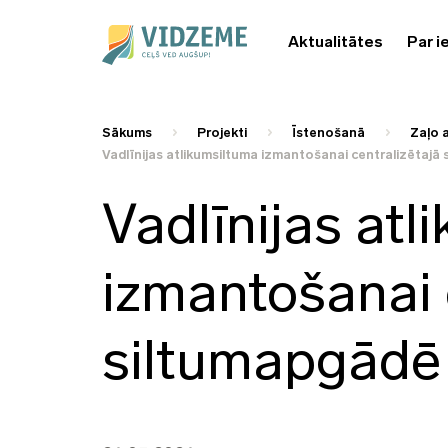
Aktualitātes
Par i
Sākums
Projekti
Īstenošanā
Zaļo 
Vadlīnijas atlikumsiltuma izmantošanai centralizētaj
Vadlīnijas atl
izmantošanai 
siltumapgādē