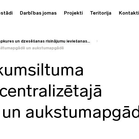
estādi
Darbības jomas
Projekti
Teritorija
Kontakt
apkures un dzesēšanas risinājumu ieviešanas...
ā siltumapgādē un aukstumapgādē
ikumsiltuma
centralizētajā
 un aukstumapgā