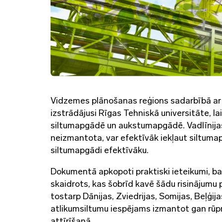
Vidzemes plānošanas reģions sadarbībā ar 
izstrādājusi Rīgas Tehniskā universitāte, l
siltumapgādē un aukstumapgādē. Vadlīnijas p
neizmantota, var efektīvāk iekļaut siltum
siltumapgādi efektīvāku.
Dokumentā apkopoti praktiski ieteikumi, bals
skaidrots, kas šobrīd kavē šādu risinājumu 
tostarp Dānijas, Zviedrijas, Somijas, Beļģij
atlikumsiltumu iespējams izmantot gan rūp
attīrīšanā.