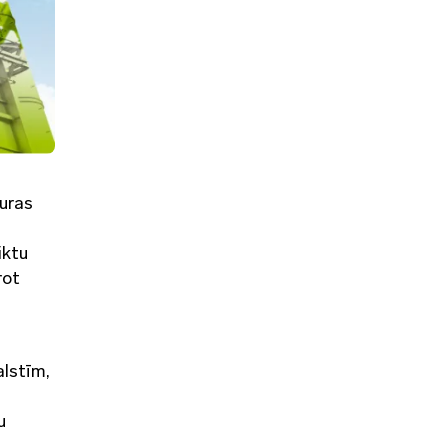
uras
iktu
rot
alstīm,
u