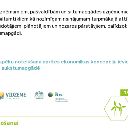
p uzņēmumiem, pašvaldībām un siltumapgādes uzņēmumi
iltumtīkliem kā nozīmīgam risinājumam turpmākajā attī
eidotājiem, plānotājiem un nozares pārstāvjiem, palīdzot
tumapgādi.
spēku noteikšana aprites ekonomikas koncepciju ievi
un aukstumapgādē