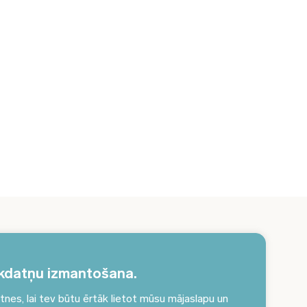
erakstieties jaunumiem un saņemiet aktuālākos
unumus savā e-pastā!
kdatņu izmantošana.
es, lai tev būtu ērtāk lietot mūsu mājaslapu un
Pieteikties jaunumiem