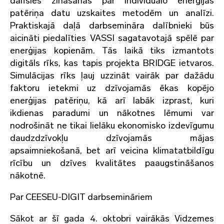
dalīsies zināšanās par individuālo enerģijas
patēriņa datu uzskaites metodēm un analīzi.
Praktiskajā daļā darbsemināra dalībnieki būs
aicināti piedalīties VASSI sagatavotajā spēlē par
enerģijas kopienām. Tās laikā tiks izmantots
digitāls rīks, kas tapis projekta BRIDGE ietvaros.
Simulācijas rīks ļauj uzzināt vairāk par dažādu
faktoru ietekmi uz dzīvojamās ēkas kopējo
enerģijas patēriņu, kā arī labāk izprast, kuri
ikdienas paradumi un nākotnes lēmumi var
nodrošināt ne tikai lielāku ekonomisko izdevīgumu
daudzdzīvokļu dzīvojamās mājas
apsaimniekošanā, bet arī veicina klimatatbildīgu
rīcību un dzīves kvalitātes paaugstināšanos
nākotnē.
Par CEESEU-DIGIT darbsemināriem
Sākot ar šī gada 4. oktobri vairākās Vidzemes