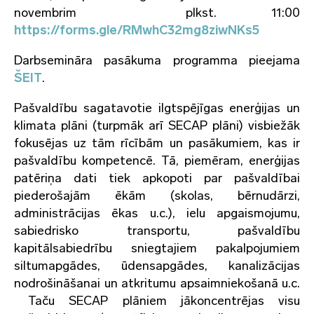
novembrim plkst. 11:00
https://forms.gle/RMwhC32mg8ziwNKs5
Darbsemināra pasākuma programma pieejama
ŠEIT
.
Pašvaldību sagatavotie ilgtspējīgas enerģijas un
klimata plāni (turpmāk arī SECAP plāni) visbiežāk
fokusējas uz tām rīcībām un pasākumiem, kas ir
pašvaldību kompetencē. Tā, piemēram, enerģijas
patēriņa dati tiek apkopoti par pašvaldībai
piederošajām ēkām (skolas, bērnudārzi,
administrācijas ēkas u.c.), ielu apgaismojumu,
sabiedrisko transportu, pašvaldību
kapitālsabiedrību sniegtajiem pakalpojumiem
siltumapgādes, ūdensapgādes, kanalizācijas
nodrošināšanai un atkritumu apsaimniekošanā u.c.
Taču SECAP plāniem jākoncentrējas visu