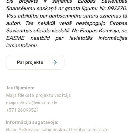
Šis projekts ir saņēmis Eiropas Savienības
finansējumu saskaņā ar granta līgumu Nr. 892270.
Visu atbildību par darbsemināru saturu uzņemas tā
autori. Tas nekādā veidā neatspoguļo Eiropas
Savienības oficiālo viedokli. Ne Eiropas Komisija, ne
EASME neatbild par ievietotās informācijas
izmantošanu.
Par projektu
Jautājumiem:
Maija Rieksta, projektu vadītāja
maija.rieksta@vidzeme.lv
+371 26099521
Informāciju sagatavoja:
Baiba Šelkovska, sabiedrisko attiecību speciāliste