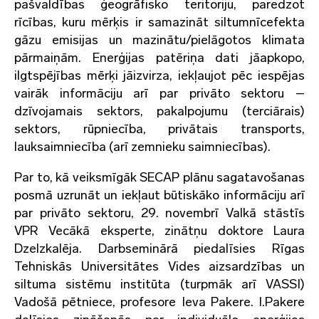
pašvaldības ģeogrāfisko teritoriju, paredzot
rīcības, kuru mērķis ir samazināt siltumnīcefekta
gāzu emisijas un mazinātu/pielāgotos klimata
pārmaiņām. Enerģijas patēriņa dati jāapkopo,
ilgtspējības mērķi jāizvirza, iekļaujot pēc iespējas
vairāk informāciju arī par privāto sektoru –
dzīvojamais sektors, pakalpojumu (terciārais)
sektors, rūpniecība, privātais transports,
lauksaimniecība (arī zemnieku saimniecības).
Par to, kā veiksmīgāk SECAP plānu sagatavošanas
posmā uzrunāt un iekļaut būtiskāko informāciju arī
par privāto sektoru, 29. novembrī Valkā stāstīs
VPR Vecākā eksperte, zinātņu doktore Laura
Dzelzkalēja. Darbseminārā piedalīsies Rīgas
Tehniskās Universitātes Vides aizsardzības un
siltuma sistēmu institūta (turpmāk arī VASSI)
Vadošā pētniece, profesore Ieva Pakere. I.Pakere