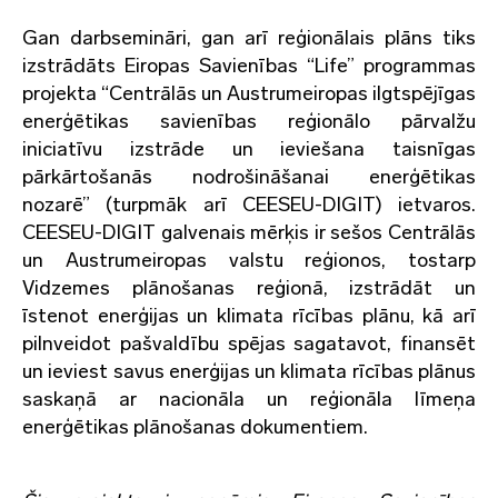
Gan darbsemināri, gan arī reģionālais plāns tiks
izstrādāts Eiropas Savienības “Life” programmas
projekta “Centrālās un Austrumeiropas ilgtspējīgas
enerģētikas savienības reģionālo pārvalžu
iniciatīvu izstrāde un ieviešana taisnīgas
pārkārtošanās nodrošināšanai enerģētikas
nozarē” (turpmāk arī CEESEU-DIGIT) ietvaros.
CEESEU-DIGIT galvenais mērķis ir sešos Centrālās
un Austrumeiropas valstu reģionos, tostarp
Vidzemes plānošanas reģionā, izstrādāt un
īstenot enerģijas un klimata rīcības plānu, kā arī
pilnveidot pašvaldību spējas sagatavot, finansēt
un ieviest savus enerģijas un klimata rīcības plānus
saskaņā ar nacionāla un reģionāla līmeņa
enerģētikas plānošanas dokumentiem.