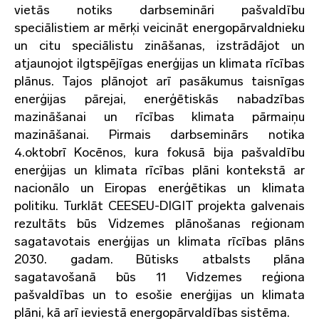
vietās notiks darbsemināri pašvaldību
speciālistiem ar mērķi veicināt energopārvaldnieku
un citu speciālistu zināšanas, izstrādājot un
atjaunojot ilgtspējīgas enerģijas un klimata rīcības
plānus. Tajos plānojot arī pasākumus taisnīgas
enerģijas pārejai, enerģētiskās nabadzības
mazināšanai un rīcības klimata pārmaiņu
mazināšanai. Pirmais darbseminārs notika
4.oktobrī Kocēnos, kura fokusā bija pašvaldību
enerģijas un klimata rīcības plāni kontekstā ar
nacionālo un Eiropas enerģētikas un klimata
politiku. Turklāt CEESEU-DIGIT projekta galvenais
rezultāts būs Vidzemes plānošanas reģionam
sagatavotais enerģijas un klimata rīcības plāns
2030. gadam. Būtisks atbalsts plāna
sagatavošanā būs 11 Vidzemes reģiona
pašvaldības un to esošie enerģijas un klimata
plāni, kā arī ieviestā energopārvaldības sistēma.