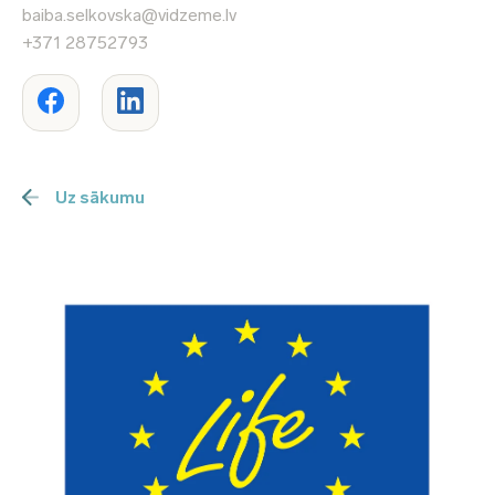
baiba.selkovska@vidzeme.lv
+371 28752793
Uz sākumu