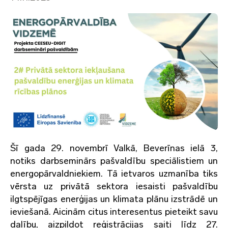
Šī gada 29. novembrī Valkā, Beverīnas ielā 3,
notiks darbseminārs pašvaldību speciālistiem un
energopārvaldniekiem. Tā ietvaros uzmanība tiks
vērsta uz privātā sektora iesaisti pašvaldību
ilgtspējīgas enerģijas un klimata plānu izstrādē un
ieviešanā. Aicinām citus interesentus pieteikt savu
dalību, aizpildot reģistrācijas saiti līdz 27.