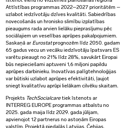
īstenot vienu no Vidzemes plānošanas reģiona
Attīstības programmas 2022–2027 prioritātēm –
uzlabot iedzīvotāju dzīves kvalitāti. Sabiedrības
novecošanās un hronisko slimību izplatības
pieaugums rada arvien lielāku pieprasījumu pēc
sociālajiem un veselības aprūpes pakalpojumiem.
Saskaņā ar
Eurostat
prognozēm līdz 2050. gadam
65 gadus vecu un vecāku iedzīvotāju īpatsvars ES
varētu pieaugt no 21% līdz 28%, savukārt Eiropai
būs nepieciešami aptuveni 1,6 miljoni papildu
aprūpes darbinieku. Inovatīvas palīgtehnoloģijas
var būtiski uzlabot aprūpes efektivitāti, ļaujot
sniegt kvalitatīvu aprūpi lielākam cilvēku skaitam.
Projekts
TechSocialcare
tiek īstenots ar
INTERREG EUROPE programmas atbalstu no
2025. gada maija līdz 2029. gada jūlijam,
apvienojot 12 partnerus no astoņām Eiropas
valstīm. Projektā piedalās Latvijas, Čehijas,