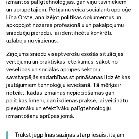
izmantos palīgtehnoloģijas, gan viņu tuviniekiem
un aprūpētājiem. Pētījumu veica sociālantropoloģe
Līna Orste, analizējot politikas dokumentus un
apkopojot nozares profesionāļu un pakalpojumu
sniedzēju pieredzi, lai identificētu konkrētu
uzlabojumu virzienus.
Ziņojums sniedz visaptverošu esošās situācijas
vērtējumu un praktiskus ieteikumus, sākot no
veselības un sociālās aprūpes sektoru
savstarpējās sadarbības stiprināšanas līdz ētikas
jautājumiem tehnoloģiju ieviešanā. Tā mērķis ir
noteikt, kādas izmaiņas nepieciešamas gan
politikas līmenī, gan ikdienas praksē, lai veicinātu
pieejamāku un efektīvāku palīgtehnoloģiju
izmantošanu aprūpes jomā.
“Trūkst jēgpilnas saziņas starp iesaistītajām