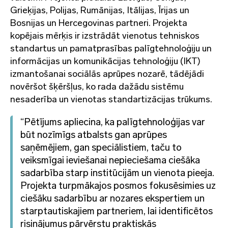
Grieķijas, Polijas, Rumānijas, Itālijas, Īrijas un
Bosnijas un Hercegovinas partneri. Projekta
kopējais mērķis ir izstrādāt vienotus tehniskos
standartus un pamatprasības palīgtehnoloģiju un
informācijas un komunikācijas tehnoloģiju (IKT)
izmantošanai sociālās aprūpes nozarē, tādējādi
novēršot šķēršļus, ko rada dažādu sistēmu
nesaderība un vienotas standartizācijas trūkums.
“Pētījums apliecina, ka palīgtehnoloģijas var
būt nozīmīgs atbalsts gan aprūpes
saņēmējiem, gan speciālistiem, taču to
veiksmīgai ieviešanai nepieciešama ciešāka
sadarbība starp institūcijām un vienota pieeja.
Projekta turpmākajos posmos fokusēsimies uz
ciešāku sadarbību ar nozares ekspertiem un
starptautiskajiem partneriem, lai identificētos
risinājumus pārvērstu praktiskās