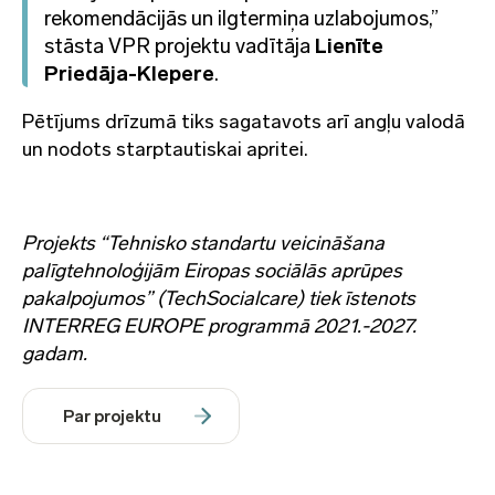
rekomendācijās un ilgtermiņa uzlabojumos,”
stāsta VPR projektu vadītāja
Lienīte
Priedāja-Klepere
.
Pētījums drīzumā tiks sagatavots arī angļu valodā
un nodots starptautiskai apritei.
Projekts “Tehnisko standartu veicināšana
palīgtehnoloģijām Eiropas sociālās aprūpes
pakalpojumos” (TechSocialcare) tiek īstenots
INTERREG EUROPE programmā 2021.-2027.
gadam.
Par projektu