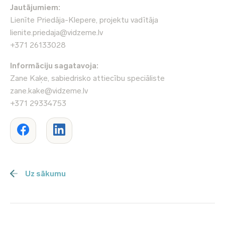
Jautājumiem:
Lienīte Priedāja-Klepere, projektu vadītāja
lienite.priedaja@vidzeme.lv
+371 26133028
Informāciju sagatavoja:
Zane Kaķe, sabiedrisko attiecību speciāliste
zane.kake@vidzeme.lv
+371 29334753
Uz sākumu