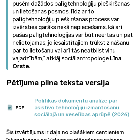
pusēm dažādos palīgtehnoloģiju piešķiršanas
un lietošanas posmos, līdz ar to
palīgtehnoloģiju piešķiršanas process var
izvērsties garāks nekā nepieciešams, kā arī
pašas palīgtehnoloģijas var būt neērtas un pat
nelietojamas, jo iesaistītajiem trūkst zināšanu
par to lietošanu vai arī tās neatbilst viņu
vajadzībām,” atklāj sociālantropoloģe
Līna
Orste
.
Pētījuma pilna teksta versija
Politikas dokumentu analīze par
asistīvo tehnoloģiju izmantošanu
PDF
sociālajā un veselības aprūpē (2026)
Šis izvērtējums ir daļa no plašākiem centieniem