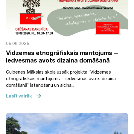
06.08.2026
Vidzemes etnogrāfiskais mantojums –
iedvesmas avots dizaina domāšanā
Gulbenes Mākslas skola uzsāk projekta “Vidzemes
etnogrāfiskais mantojums – iedvesmas avots dizaina
domāšanā” īstenošanu un aicina...
Lasīt vairāk