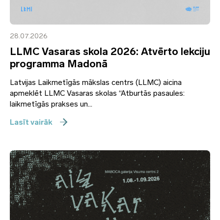
28.07.2026
LLMC Vasaras skola 2026: Atvērto lekciju
programma Madonā
Latvijas Laikmetīgās mākslas centrs (LLMC) aicina
apmeklēt LLMC Vasaras skolas “Atburtās pasaules:
laikmetīgās prakses un...
Lasīt vairāk