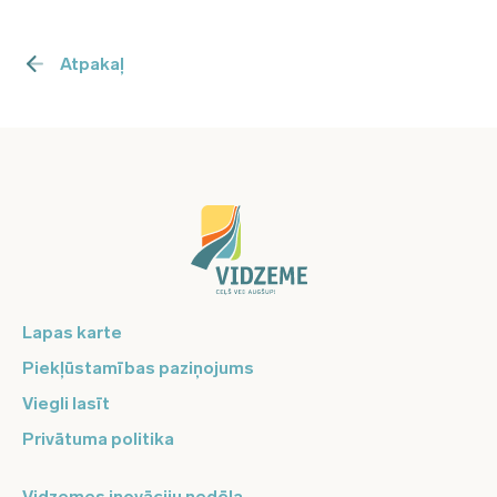
Atpakaļ
Lapas karte
Piekļūstamības paziņojums
Viegli lasīt
Privātuma politika
Vidzemes inovāciju nedēļa