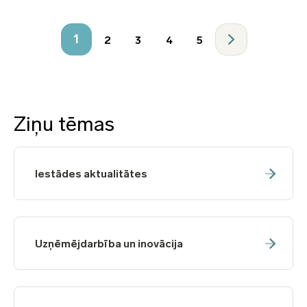
1
2
3
4
5
Ziņu tēmas
Iestādes aktualitātes
Uzņēmējdarbība un inovācija