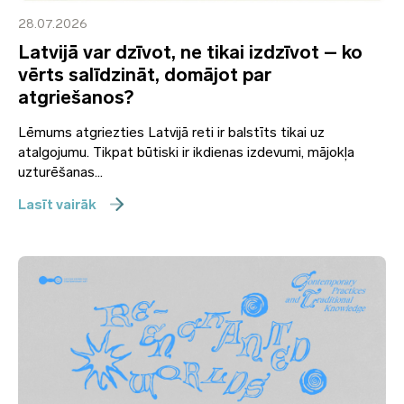
28.07.2026
Latvijā var dzīvot, ne tikai izdzīvot – ko
vērts salīdzināt, domājot par
atgriešanos?
Lēmums atgriezties Latvijā reti ir balstīts tikai uz
atalgojumu. Tikpat būtiski ir ikdienas izdevumi, mājokļa
uzturēšanas...
Lasīt vairāk