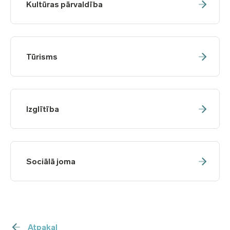
Kultūras pārvaldība
Tūrisms
Izglītība
Sociālā joma
Atpakaļ