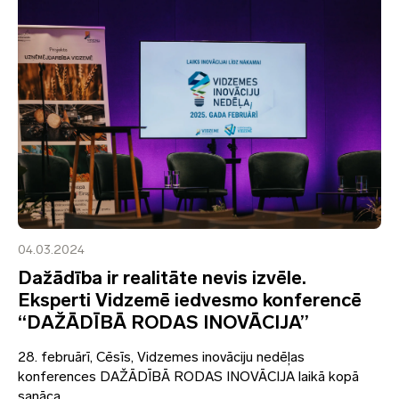
04.03.2024
Dažādība ir realitāte nevis izvēle.
Eksperti Vidzemē iedvesmo konferencē
“DAŽĀDĪBĀ RODAS INOVĀCIJA”
28. februārī, Cēsīs, Vidzemes inovāciju nedēļas
konferences DAŽĀDĪBĀ RODAS INOVĀCIJA laikā kopā
sanāca...