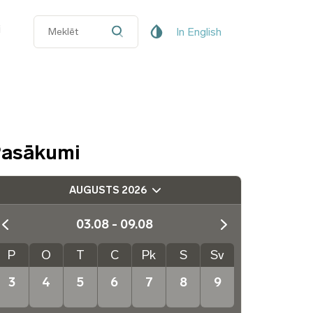
i
In English
asākumi
AUGUSTS 2026
03.08 - 09.08
P
O
T
C
Pk
S
Sv
3
4
5
6
7
8
9