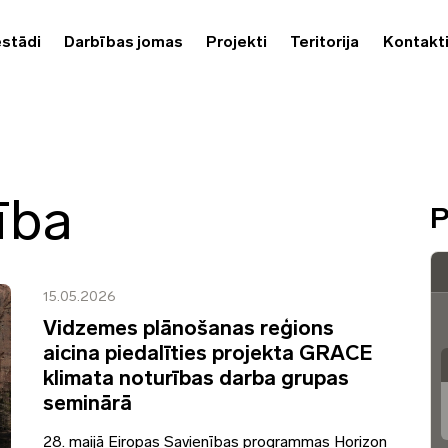
estādi
Darbības jomas
Projekti
Teritorija
Kontakt
ība
P
15.05.2026
Vidzemes plānošanas reģions
aicina piedalīties projekta GRACE
klimata noturības darba grupas
seminārā
28. maijā Eiropas Savienības programmas Horizon