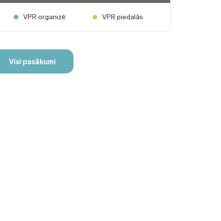
VPR organizē
VPR piedalās
Visi pasākumi