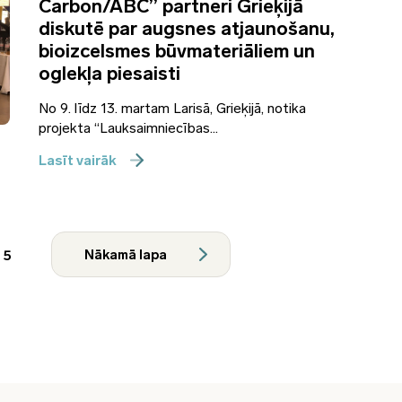
Carbon/ABC” partneri Grieķijā
diskutē par augsnes atjaunošanu,
bioizcelsmes būvmateriāliem un
oglekļa piesaisti
No 9. līdz 13. martam Larisā, Grieķijā, notika
projekta “Lauksaimniecības...
Lasīt vairāk
5
Nākamā lapa