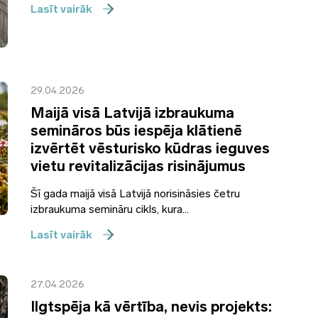
Lasīt vairāk
29.04.2026
Maijā visā Latvijā izbraukuma
semināros būs iespēja klātienē
izvērtēt vēsturisko kūdras ieguves
vietu revitalizācijas risinājumus
Šī gada maijā visā Latvijā norisināsies četru
izbraukuma semināru cikls, kura...
Lasīt vairāk
27.04.2026
Ilgtspēja kā vērtība, nevis projekts: