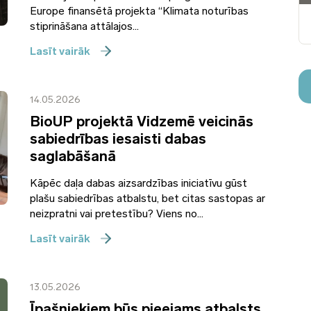
Europe finansētā projekta “Klimata noturības
stiprināšana attālajos...
Lasīt vairāk
14.05.2026
BioUP projektā Vidzemē veicinās
sabiedrības iesaisti dabas
saglabāšanā
Kāpēc daļa dabas aizsardzības iniciatīvu gūst
plašu sabiedrības atbalstu, bet citas sastopas ar
neizpratni vai pretestību? Viens no...
Lasīt vairāk
13.05.2026
Īpašniekiem būs pieejams atbalsts