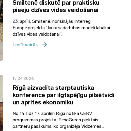
Smiltenē diskutē par praktisku
pieeju dzīves vides veidošanai
23. aprīlī, Smiltenē, norisinājās Interreg
Europe projekta “Jauni sadarbības modeļi labākai
dzīves vides veidošanai”...
Lasīt vairāk
19.04.2026
Rīgā aizvadīta starptautiska
konference par ilgtspējīgu pilsētvidi
un aprites ekonomiku
No 14. līdz 17. aprīlim Rīgā notika CERV
programmas projekta EchoGreen piektais
partneru pasākums, ko organizēja Vidzemes...