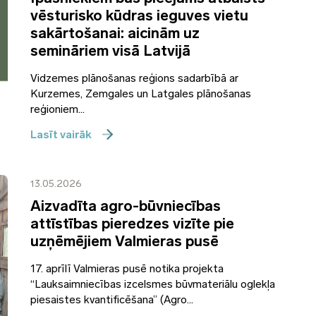
vēsturisko kūdras ieguves vietu
sakārtošanai: aicinām uz
semināriem visā Latvijā
Vidzemes plānošanas reģions sadarbībā ar
Kurzemes, Zemgales un Latgales plānošanas
reģioniem...
Lasīt vairāk
13.05.2026
Aizvadīta agro-būvniecības
attīstības pieredzes vizīte pie
uzņēmējiem Valmieras pusē
17. aprīlī Valmieras pusē notika projekta
“Lauksaimniecības izcelsmes būvmateriālu oglekļa
piesaistes kvantificēšana” (Agro...