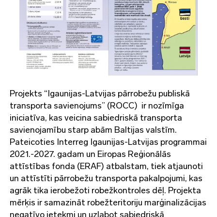
Projekts “Igaunijas-Latvijas pārrobežu publiskā
transporta savienojums” (ROCC) ir nozīmīga
iniciatīva, kas veicina sabiedriskā transporta
savienojamību starp abām Baltijas valstīm.
Pateicoties Interreg Igaunijas-Latvijas programmai
2021.-2027. gadam un Eiropas Reģionālās
attīstības fonda (ERAF) atbalstam, tiek atjaunoti
un attīstīti pārrobežu transporta pakalpojumi, kas
agrāk tika ierobežoti robežkontroles dēļ. Projekta
mērķis ir samazināt robežteritoriju marģinalizācijas
negatīvo ietekmi un uzlabot sabiedriskā