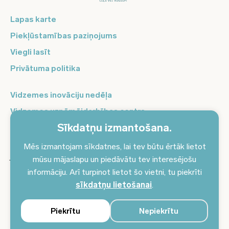
Lapas karte
Piekļūstamības paziņojums
Viegli lasīt
Privātuma politika
Vidzemes inovāciju nedēļa
Vidzemes uzņēmējdarbības centrs
Sīkdatņu izmantošana.
Balso Vidzeme
Pierakstieties jaunumiem un saņemiet aktuālākos
Mēs izmantojam sīkdatnes, lai tev būtu ērtāk lietot
jaunumus savā e-pastā!
mūsu mājaslapu un piedāvātu tev interesējošu
informāciju. Arī turpinot lietot šo vietni, tu piekrīti
Pieteikties jaunumiem
sīkdatņu lietošanai
.
Piekrītu
Nepiekrītu