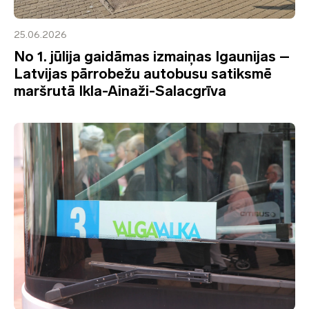
25.06.2026
No 1. jūlija gaidāmas izmaiņas Igaunijas –
Latvijas pārrobežu autobusu satiksmē
maršrutā Ikla-Ainaži-Salacgrīva