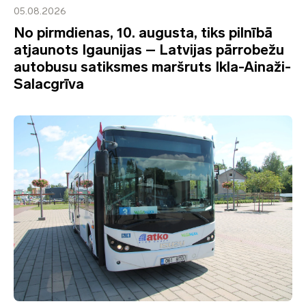
05.08.2026
No pirmdienas, 10. augusta, tiks pilnībā
atjaunots Igaunijas – Latvijas pārrobežu
autobusu satiksmes maršruts Ikla-Ainaži-
Salacgrīva