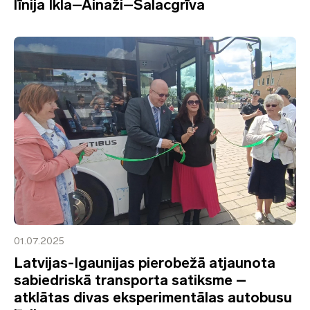
līnija Ikla–Ainaži–Salacgrīva
01.07.2025
Latvijas-Igaunijas pierobežā atjaunota
sabiedriskā transporta satiksme –
atklātas divas eksperimentālas autobusu