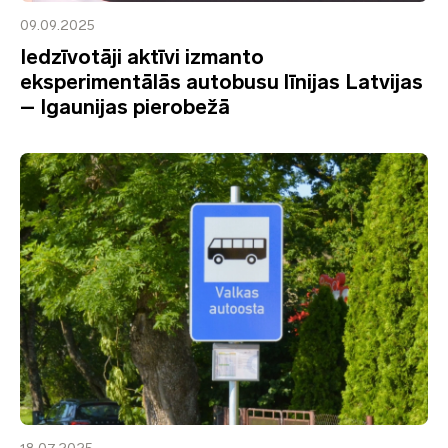
09.09.2025
Iedzīvotāji aktīvi izmanto
eksperimentālās autobusu līnijas Latvijas
– Igaunijas pierobežā