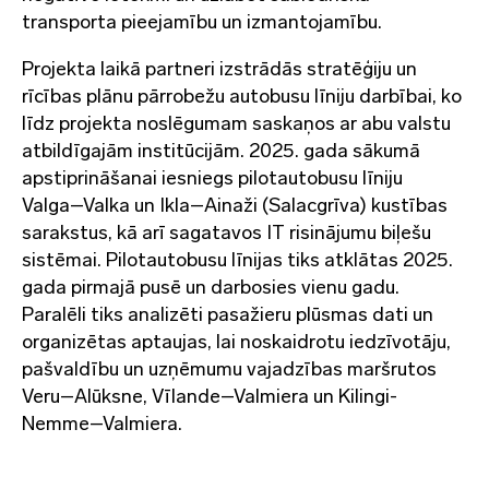
transporta pieejamību un izmantojamību.
Projekta laikā partneri izstrādās stratēģiju un
rīcības plānu pārrobežu autobusu līniju darbībai, ko
līdz projekta noslēgumam saskaņos ar abu valstu
atbildīgajām institūcijām. 2025. gada sākumā
apstiprināšanai iesniegs pilotautobusu līniju
Valga–Valka un Ikla–Ainaži (Salacgrīva) kustības
sarakstus, kā arī sagatavos IT risinājumu biļešu
sistēmai. Pilotautobusu līnijas tiks atklātas 2025.
gada pirmajā pusē un darbosies vienu gadu.
Paralēli tiks analizēti pasažieru plūsmas dati un
organizētas aptaujas, lai noskaidrotu iedzīvotāju,
pašvaldību un uzņēmumu vajadzības maršrutos
Veru–Alūksne, Vīlande–Valmiera un Kilingi-
Nemme–Valmiera.