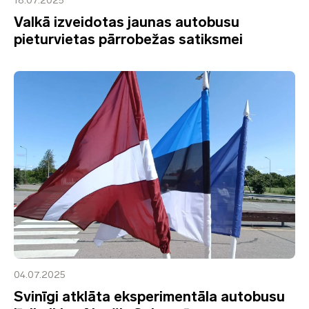
18.07.2025
Valkā izveidotas jaunas autobusu
pieturvietas pārrobežas satiksmei
04.07.2025
Svinīgi atklāta eksperimentāla autobusu