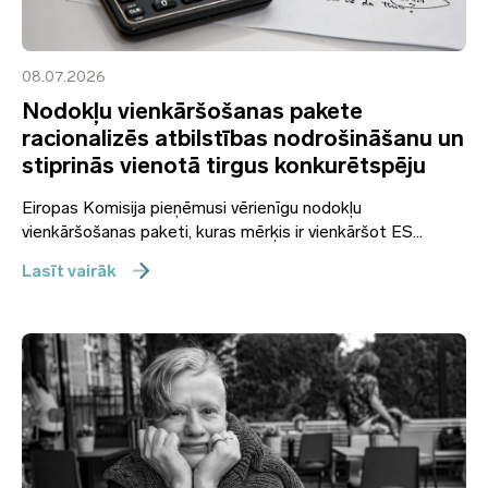
08.07.2026
Nodokļu vienkāršošanas pakete
racionalizēs atbilstības nodrošināšanu un
stiprinās vienotā tirgus konkurētspēju
Eiropas Komisija pieņēmusi vērienīgu nodokļu
vienkāršošanas paketi, kuras mērķis ir vienkāršot ES...
Lasīt vairāk