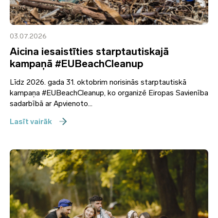
03.07.2026
Aicina iesaistīties starptautiskajā
kampaņā #EUBeachCleanup
Līdz 2026. gada 31. oktobrim norisinās starptautiskā
kampaņa #EUBeachCleanup, ko organizē Eiropas Savienība
sadarbībā ar Apvienoto...
Lasīt vairāk