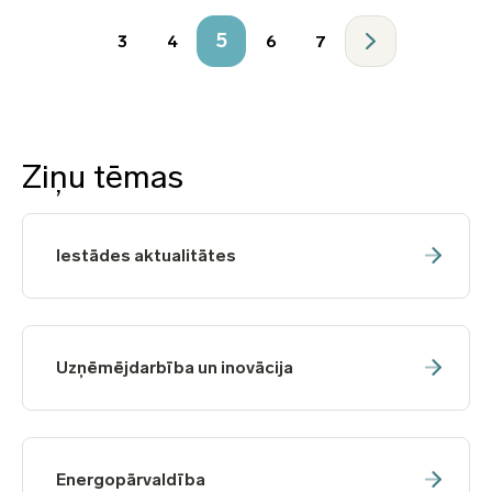
5
3
4
6
7
Ziņu tēmas
Iestādes aktualitātes
Uzņēmējdarbība un inovācija
Energopārvaldība