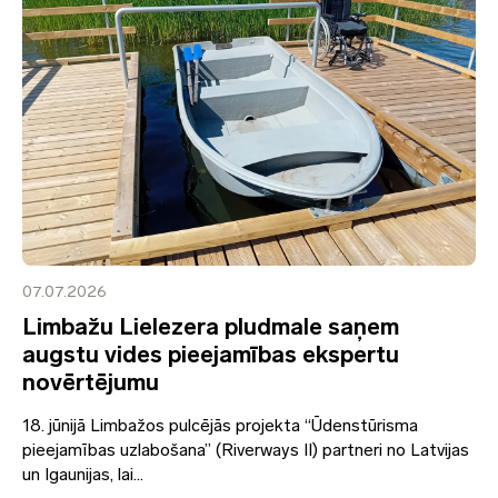
07.07.2026
Limbažu Lielezera pludmale saņem
augstu vides pieejamības ekspertu
novērtējumu
18. jūnijā Limbažos pulcējās projekta “Ūdenstūrisma
pieejamības uzlabošana” (Riverways II) partneri no Latvijas
un Igaunijas, lai...